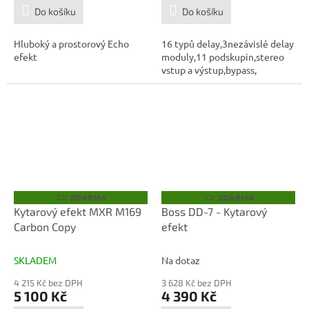
Do košíku
Do košíku
Hluboký a prostorový Echo
16 typů delay,3nezávislé delay
efekt
moduly,11 podskupin,stereo
vstup a výstup,bypass,
ZDARMA
ZDARMA
Z
Z
D
D
Kytarový efekt MXR M169
Boss DD-7 - Kytarový
A
A
Carbon Copy
efekt
R
R
M
M
A
A
SKLADEM
Na dotaz
4 215 Kč bez DPH
3 628 Kč bez DPH
5 100 Kč
4 390 Kč