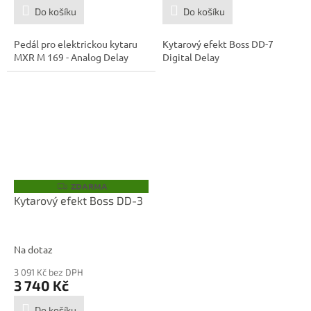
Do košíku
Do košíku
Pedál pro elektrickou kytaru
Kytarový efekt Boss DD-7
MXR M 169 - Analog Delay
Digital Delay
ZDARMA
Z
D
Kytarový efekt Boss DD-3
A
R
M
A
Na dotaz
3 091 Kč bez DPH
3 740 Kč
Do košíku