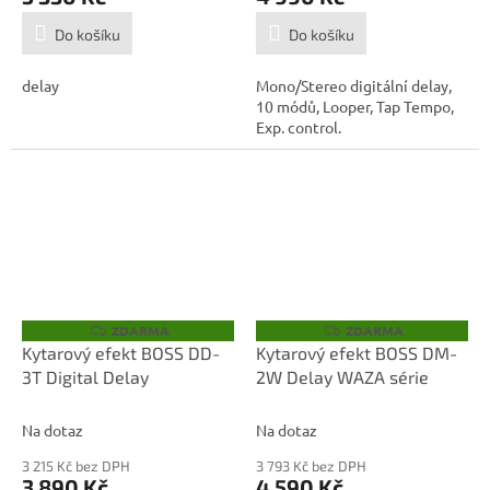
Do košíku
Do košíku
delay
Mono/Stereo digitální delay,
10 módů, Looper, Tap Tempo,
Exp. control.
ZDARMA
ZDARMA
Z
Z
D
D
Kytarový efekt BOSS DD-
Kytarový efekt BOSS DM-
A
A
3T Digital Delay
2W Delay WAZA série
R
R
M
M
A
A
Na dotaz
Na dotaz
3 215 Kč bez DPH
3 793 Kč bez DPH
3 890 Kč
4 590 Kč