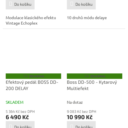
Do košíku
Do košíku
Modulace klasického efektu
10 druhů módu delaye
Vintage Echoplex
ZDARMA
ZDARMA
Z
Z
D
D
Efektový pedál BOSS DD-
Boss DD-500 - Kytarový
A
A
200 DELAY
Multiefekt
R
R
M
M
A
A
SKLADEM
Na dotaz
5 364 Kč bez DPH
9 083 Kč bez DPH
6 490 Kč
10 990 Kč
Do košíku
Do košíku