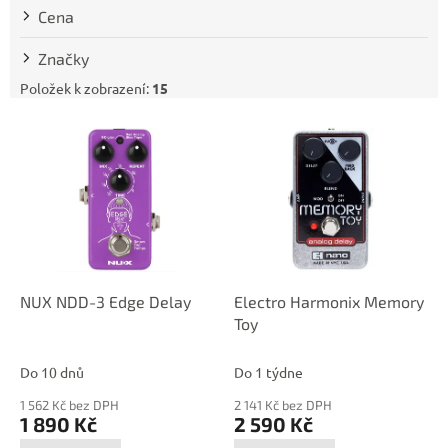
t
Cena
ů
Značky
Položek k zobrazení:
15
V
ý
p
i
s
p
r
o
d
NUX NDD-3 Edge Delay
Electro Harmonix Memory
u
Toy
k
t
Do 10 dnů
Do 1 týdne
ů
1 562 Kč bez DPH
2 141 Kč bez DPH
1 890 Kč
2 590 Kč