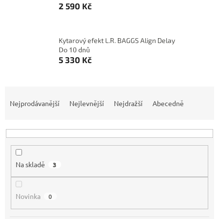
2 590 Kč
Kytarový efekt L.R. BAGGS Align Delay
Do 10 dnů
5 330 Kč
Ř
a
Nejprodávanější
Nejlevnější
Nejdražší
Abecedně
z
e
n
í
p
Na skladě
3
r
o
d
Novinka
0
u
k