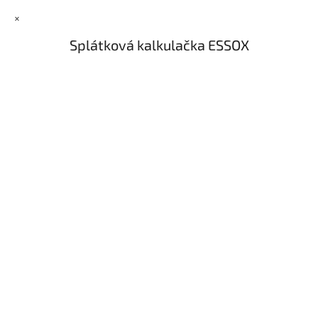
u
×
Splátková kalkulačka ESSOX