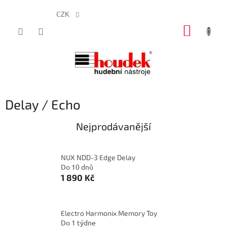
CZK
Přejít
NÁKUP
na
obsah
KOŠÍK
Delay / Echo
Nejprodávanější
NUX NDD-3 Edge Delay
Do 10 dnů
1 890 Kč
Electro Harmonix Memory Toy
Do 1 týdne