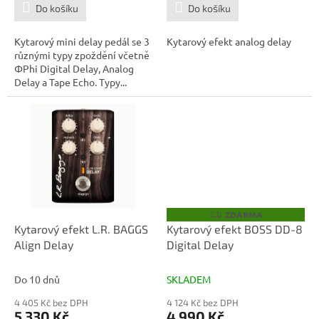
Do košíku
Do košíku
Kytarový mini delay pedál se 3
Kytarový efekt analog delay
různými typy zpoždění včetně
ΦPhi Digital Delay, Analog
Delay a Tape Echo. Typy...
ZDARMA
Z
D
Kytarový efekt L.R. BAGGS
Kytarový efekt BOSS DD-8
A
Align Delay
Digital Delay
R
M
A
Do 10 dnů
SKLADEM
4 405 Kč bez DPH
4 124 Kč bez DPH
5 330 Kč
4 990 Kč