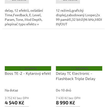
delay, 12 efektů, ovládání
12 režimů,grafický
Time,Feedback, E. Level,
displej,zabudovaný Looper,2x
Param, Tone, Mod Depth,
99 paměťí,32 bitů\96 kHz,MIDI
přepínač typu efektu +
IN/OUT
přepínače Tap...
ZDARMA
ZDARMA
Z
Z
D
D
Boss TE-2 - Kytarový efekt
Delay TC Electronic -
A
A
Flashback Triple Delay
R
R
M
M
A
A
Na dotaz
Do 10 dnů
3 752 Kč bez DPH
7 430 Kč bez DPH
4 540 Kč
8 990 Kč