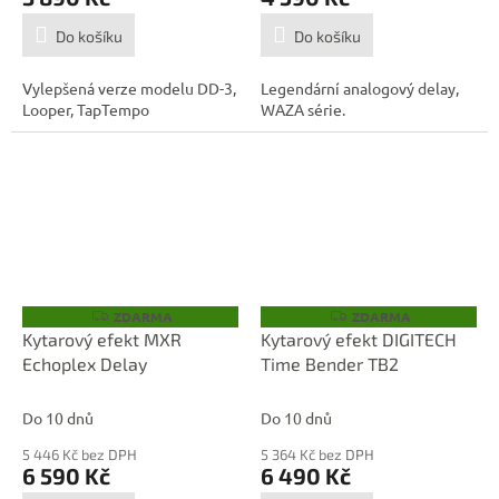
Do košíku
Do košíku
Vylepšená verze modelu DD-3,
Legendární analogový delay,
Looper, TapTempo
WAZA série.
ZDARMA
ZDARMA
Z
Z
D
D
Kytarový efekt MXR
Kytarový efekt DIGITECH
A
A
Echoplex Delay
Time Bender TB2
R
R
M
M
A
A
Do 10 dnů
Do 10 dnů
5 446 Kč bez DPH
5 364 Kč bez DPH
6 590 Kč
6 490 Kč