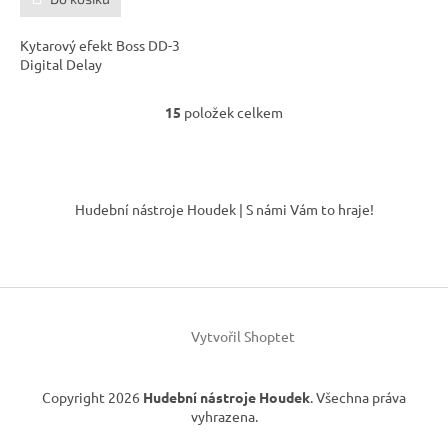
Kytarový efekt Boss DD-3
Digital Delay
15
položek celkem
O
v
l
á
Z
d
á
Hudební nástroje Houdek | S námi Vám to hraje!
a
p
c
a
í
t
p
í
r
v
k
Vytvořil Shoptet
y
v
ý
Copyright 2026
Hudební nástroje Houdek
. Všechna práva
p
vyhrazena.
i
s