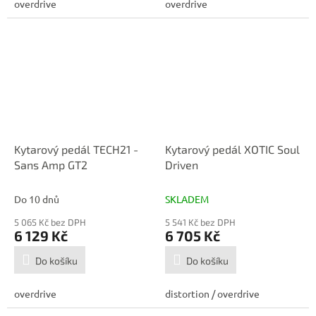
overdrive
overdrive
Kytarový pedál TECH21 -
Kytarový pedál XOTIC Soul
Sans Amp GT2
Driven
Do 10 dnů
SKLADEM
5 065 Kč bez DPH
5 541 Kč bez DPH
6 129 Kč
6 705 Kč
Do košíku
Do košíku
overdrive
distortion / overdrive