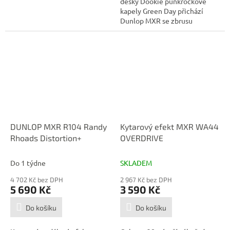
desky Dookie punkrockové
kapely Green Day přichází
Dunlop MXR se zbrusu
novým...
DUNLOP MXR R104 Randy
Kytarový efekt MXR WA44
Rhoads Distortion+
OVERDRIVE
Do 1 týdne
SKLADEM
4 702 Kč bez DPH
2 967 Kč bez DPH
5 690 Kč
3 590 Kč
Do košíku
Do košíku