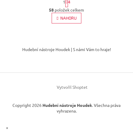
1
4
t
O
r
58
položek celkem
v
á
l
NAHORU
n
á
k
d
o
v
a
á
Z
c
n
í
á
í
Hudební nástroje Houdek | S námi Vám to hraje!
p
p
r
a
v
t
k
í
y
v
ý
Vytvořil Shoptet
p
i
s
Copyright 2026
Hudební nástroje Houdek
. Všechna práva
u
vyhrazena.
×