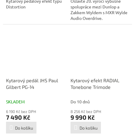
Kytarový pedálový efekt typu
Oslavte 20. výročí výbušné
Distortion
spolupráce mezi Dunlop a
Zakkem Wyldem s MXR Wylde
Audio Overdrive.
Kytarový pedál JHS Paul
Kytarový efekt RADIAL
Gilbert PG-14
Tonebone Trimode
SKLADEM
Do 10 dnů
6 190 Kč bez DPH
8 256 Kč bez DPH
7 490 Kč
9 990 Kč
Do košíku
Do košíku