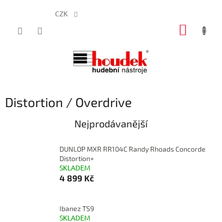
CZK
Přejít
NÁKUP
na
obsah
KOŠÍK
Distortion / Overdrive
Nejprodávanější
DUNLOP MXR RR104C Randy Rhoads Concorde
Distortion+
SKLADEM
4 899 Kč
Ibanez TS9
SKLADEM