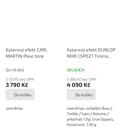
Kytarový efekt CARL
Kytarový efekt DUNLOP
MARTIN Plexi tone
MXR CSP027 Timmy
Overdrive
Do 10 dnů
SKLADEM
3 132 Kč bez DPH
3 380 Kč bez DPH
3 790 Kč
4 090 Kč
Do košíku
Do košíku
overdrive
overdrive, ovládání Bass /
Treble / Gain / Volume /
přepínač Clip, true bypass,
hmotnost: 130 g