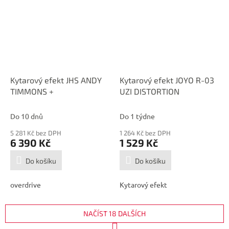
Kytarový efekt JHS ANDY
Kytarový efekt JOYO R-03
TIMMONS +
UZI DISTORTION
Do 10 dnů
Do 1 týdne
5 281 Kč bez DPH
1 264 Kč bez DPH
6 390 Kč
1 529 Kč
Do košíku
Do košíku
overdrive
Kytarový efekt
NAČÍST 18 DALŠÍCH
S