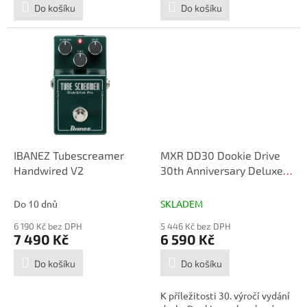
Do košíku
Do košíku
IBANEZ Tubescreamer
MXR DD30 Dookie Drive
Handwired V2
30th Anniversary Deluxe
Edition
Do 10 dnů
SKLADEM
6 190 Kč bez DPH
5 446 Kč bez DPH
7 490 Kč
6 590 Kč
Do košíku
Do košíku
K příležitosti 30. výročí vydání