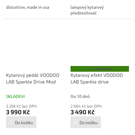
distortion, made in usa
lampový kytarový
předzesilovač
ZDARMA
Z
D
Kytarový pedál VOODOO
Kytarový efekt VOODOO
A
LAB Sparkle Drive Mod
LAB Sparkle drive
R
M
A
SKLADEM
Do 10 dnů
3 298 Kč bez DPH
2 884 Kč bez DPH
3 990 Kč
3 490 Kč
Do košíku
Do košíku