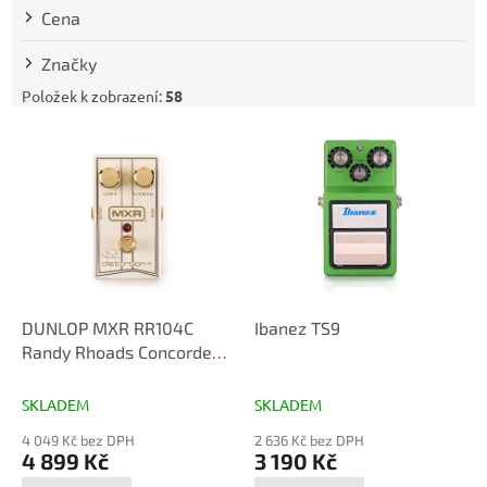
t
Cena
ů
Značky
Položek k zobrazení:
58
V
ý
p
i
s
p
r
o
d
DUNLOP MXR RR104C
Ibanez TS9
u
Randy Rhoads Concorde
k
Distortion+
t
SKLADEM
SKLADEM
ů
4 049 Kč bez DPH
2 636 Kč bez DPH
4 899 Kč
3 190 Kč