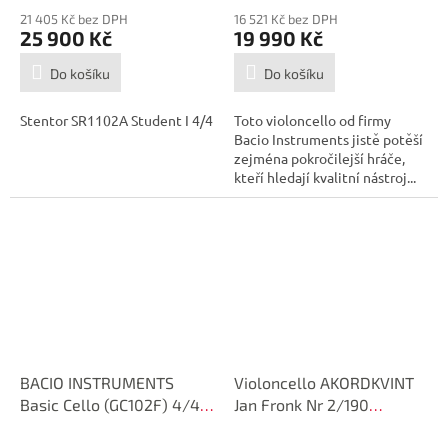
21 405 Kč bez DPH
16 521 Kč bez DPH
25 900 Kč
19 990 Kč
Do košíku
Do košíku
Stentor SR1102A Student I 4/4
Toto violoncello od firmy
Bacio Instruments jistě potěší
zejména pokročilejší hráče,
kteří hledají kvalitní nástroj...
BACIO INSTRUMENTS
Violoncello AKORDKVINT
Basic Cello (GC102F) 4/4
Jan Fronk Nr 2/190
Violoncello
Stradivari Cello