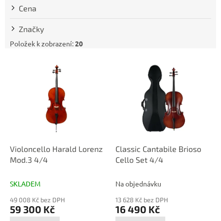
t
Cena
ů
Značky
Položek k zobrazení:
20
V
ý
p
i
s
p
r
o
d
Violoncello Harald Lorenz
Classic Cantabile Brioso
u
Mod.3 4/4
Cello Set 4/4
k
t
SKLADEM
Na objednávku
ů
49 008 Kč bez DPH
13 628 Kč bez DPH
59 300 Kč
16 490 Kč