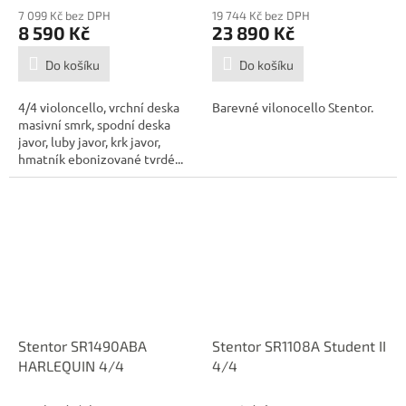
7 099 Kč bez DPH
19 744 Kč bez DPH
8 590 Kč
23 890 Kč
Do košíku
Do košíku
4/4 violoncello, vrchní deska
Barevné vilonocello Stentor.
masivní smrk, spodní deska
javor, luby javor, krk javor,
hmatník ebonizované tvrdé...
Stentor SR1490ABA
Stentor SR1108A Student II
HARLEQUIN 4/4
4/4