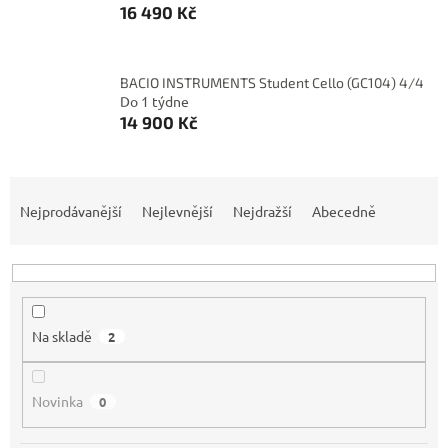
16 490 Kč
BACIO INSTRUMENTS Student Cello (GC104) 4/4
Do 1 týdne
14 900 Kč
Ř
a
Nejprodávanější
Nejlevnější
Nejdražší
Abecedně
z
e
n
í
p
Na skladě
2
r
o
d
Novinka
0
u
k