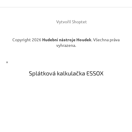
t
k
í
y
v
ý
Vytvořil Shoptet
p
i
s
Copyright 2026
Hudební nástroje Houdek
. Všechna práva
u
vyhrazena.
×
Splátková kalkulačka ESSOX