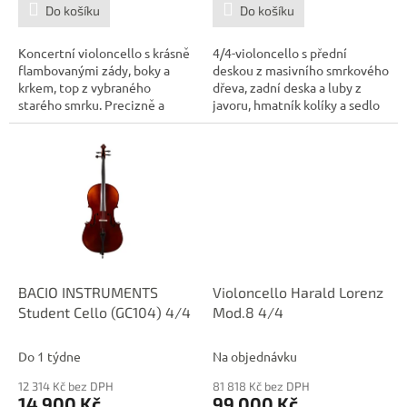
Do košíku
Do košíku
Koncertní violoncello s krásně
4/4-violoncello s přední
flambovanými zády, boky a
deskou z masivního smrkového
krkem, top z vybraného
dřeva, zadní deska a luby z
starého smrku. Precizně a
javoru, hmatník kolíky a sedlo
pečlivě...
z...
BACIO INSTRUMENTS
Violoncello Harald Lorenz
Student Cello (GC104) 4/4
Mod.8 4/4
Do 1 týdne
Na objednávku
12 314 Kč bez DPH
81 818 Kč bez DPH
14 900 Kč
99 000 Kč