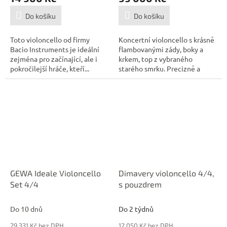
Do košíku
Do košíku
Toto violoncello od firmy
Koncertní violoncello s krásně
Bacio Instruments je ideální
flambovanými zády, boky a
zejména pro začínající, ale i
krkem, top z vybraného
pokročilejší hráče, kteří...
starého smrku. Precizně a
pečlivě...
GEWA Ideale Violoncello
Dimavery violoncello 4/4,
Set 4/4
s pouzdrem
Do 10 dnů
Do 2 týdnů
29 331 Kč bez DPH
12 050 Kč bez DPH