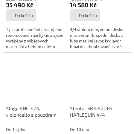
35 490 Kč
14 580 Kč
Do košíku
Do košíku
Tyto profesionální nástroje od
4/4 violoncello, vrchní deska
renomované značky Gewa jsou
masivní smrk, spodní deska a
vyráběny z výběrových
luby masivní javor, krk javor,
materiálů a během celého
hmatník ebonizované tvrdé...
procesu...
Stagg VNC-4/4,
Stentor SR1490DPA
violoncello s pouzdrem
HARLEQUIN 4/4
Do 1 týdne
Do 10 dnů