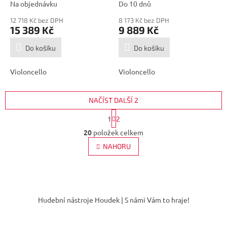
Na objednávku
Do 10 dnů
12 718 Kč bez DPH
8 173 Kč bez DPH
15 389 Kč
9 889 Kč
Do košíku
Do košíku
Violoncello
Violoncello
NAČÍST DALŠÍ 2
S
1
2
t
O
r
20
položek celkem
v
á
l
NAHORU
n
á
k
d
o
v
a
á
Z
c
n
í
á
í
Hudební nástroje Houdek | S námi Vám to hraje!
p
p
r
a
v