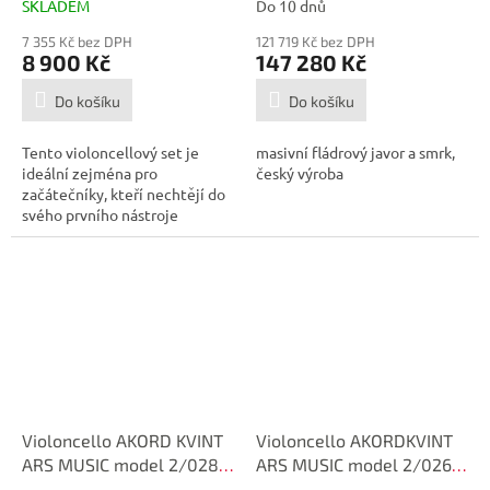
SKLADEM
Do 10 dnů
7 355 Kč bez DPH
121 719 Kč bez DPH
8 900 Kč
147 280 Kč
Do košíku
Do košíku
Tento violoncellový set je
masivní fládrový javor a smrk,
ideální zejména pro
český výroba
začátečníky, kteří nechtějí do
svého prvního nástroje
investovat...
Violoncello AKORD KVINT
Violoncello AKORDKVINT
ARS MUSIC model 2/028
ARS MUSIC model 2/026
4/4
4/4