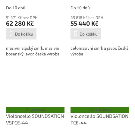
Do 10 dnů
Do 10 dnů
51 471 Kč bez DPH
45 818 Kč bez DPH
62 280 Kč
55 440 Kč
Do košíku
Do košíku
masivní alpský smrk, masivní
celomasivní smrk a javor, česká
bosenský javor, česká výroba
výroba
ZDARMA
ZDARMA
Z
Z
D
D
Violoncello SOUNDSATION
Violoncello SOUNDSATION
A
A
VSPCE-44
PCE-44
R
R
M
M
A
A