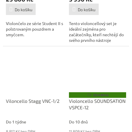
Do košíku
Do košíku
Violončelo ze série Student II s
Tento violoncellový set je
polstrovaným pouzdrem a
ideální zejména pro
smyčcem.
začátečníky, kteří nechtějí do
svého prvního nástroje
investovat...
ZDARMA
Z
D
Viloncello Stagg VNC-1/2
Violoncello SOUNDSATION
A
VSPCE-12
R
M
A
Do 1 týdne
Do 10 dnů
8 917 Kč bez DPH
11 809 Kč bez DPH