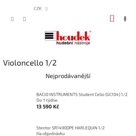
CZK
Přejít
NÁKUP
na
obsah
KOŠÍK
Violoncello 1/2
Nejprodávanější
BACIO INSTRUMENTS Student Cello (GC104) 1/2
Do 1 týdne
13 590 Kč
Stentor SR1490DPE HARLEQUIN 1/2
Na objednávku