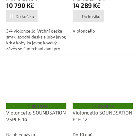
10 790 Kč
14 289 Kč
Do košíku
Do košíku
3/4 violoncello. Vrchní deska
Violoncello
smrk, spodní deska a luby javor,
krk a kobylka javor, kovový
závěs se 4 mechanikami pro...
ZDARMA
ZDARMA
Z
Z
D
D
Violoncello SOUNDSATION
Violoncello SOUNDSATION
A
A
VSPCE-14
PCE-12
R
R
M
M
A
A
Na objednávku
Do 10 dnů