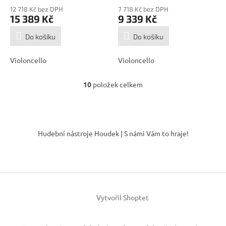
12 718 Kč bez DPH
7 718 Kč bez DPH
15 389 Kč
9 339 Kč
Do košíku
Do košíku
Violoncello
Violoncello
10
položek celkem
O
v
l
á
Z
d
á
Hudební nástroje Houdek | S námi Vám to hraje!
a
p
c
a
í
t
p
í
r
v
k
Vytvořil Shoptet
y
v
ý