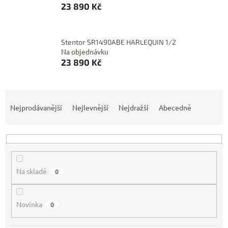
23 890 Kč
Stentor SR1490ABE HARLEQUIN 1/2
Na objednávku
23 890 Kč
Ř
a
Nejprodávanější
Nejlevnější
Nejdražší
Abecedně
z
e
n
í
p
Na skladě
0
r
o
d
Novinka
0
u
k