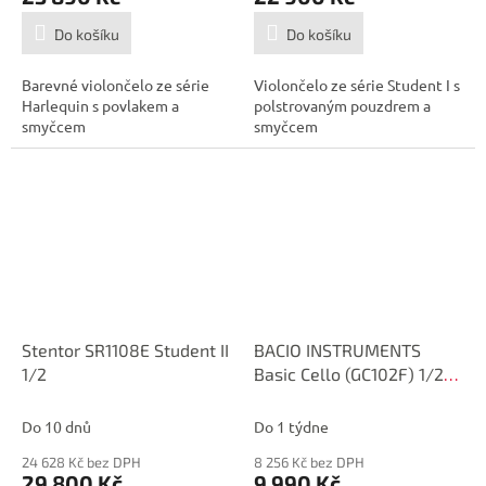
Do košíku
Do košíku
Barevné violončelo ze série
Violončelo ze série Student I s
Harlequin s povlakem a
polstrovaným pouzdrem a
smyčcem
smyčcem
Stentor SR1108E Student II
BACIO INSTRUMENTS
1/2
Basic Cello (GC102F) 1/2
Violoncello
Do 10 dnů
Do 1 týdne
24 628 Kč bez DPH
8 256 Kč bez DPH
29 800 Kč
9 990 Kč