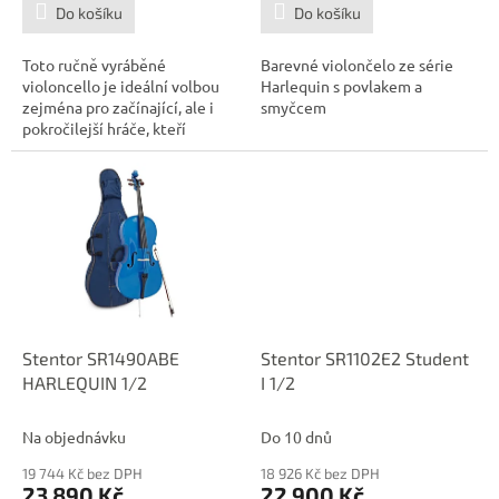
Do košíku
Do košíku
Toto ručně vyráběné
Barevné violončelo ze série
violoncello je ideální volbou
Harlequin s povlakem a
zejména pro začínající, ale i
smyčcem
pokročilejší hráče, kteří
hledají...
Stentor SR1490ABE
Stentor SR1102E2 Student
HARLEQUIN 1/2
I 1/2
Na objednávku
Do 10 dnů
19 744 Kč bez DPH
18 926 Kč bez DPH
23 890 Kč
22 900 Kč