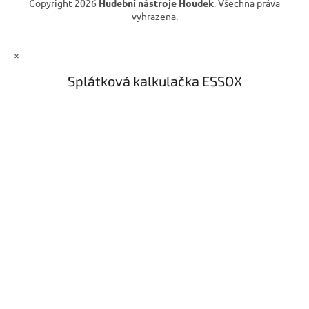
Copyright 2026
Hudební nástroje Houdek
. Všechna práva
p
vyhrazena.
i
s
u
×
Splátková kalkulačka ESSOX