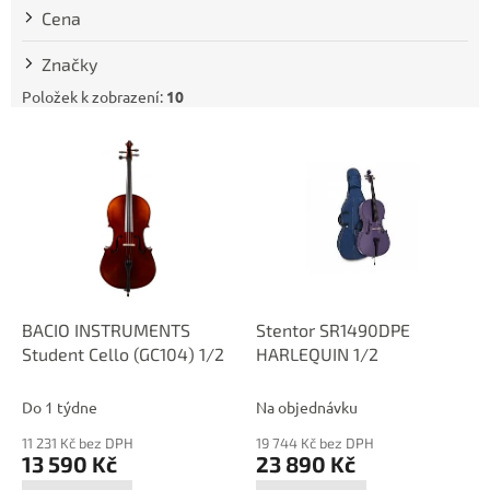
t
Cena
ů
Značky
Položek k zobrazení:
10
V
ý
p
i
s
p
r
o
d
BACIO INSTRUMENTS
Stentor SR1490DPE
u
Student Cello (GC104) 1/2
HARLEQUIN 1/2
k
t
Do 1 týdne
Na objednávku
ů
11 231 Kč bez DPH
19 744 Kč bez DPH
13 590 Kč
23 890 Kč