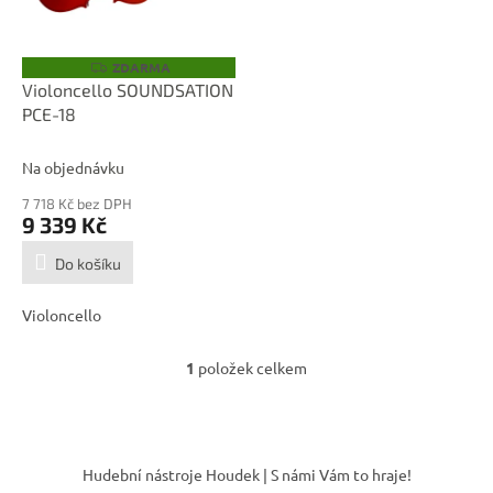
p
r
o
ZDARMA
Z
D
d
Violoncello SOUNDSATION
A
u
PCE-18
R
M
k
A
t
Na objednávku
ů
7 718 Kč bez DPH
9 339 Kč
Do košíku
Violoncello
1
položek celkem
O
v
l
á
Z
d
á
Hudební nástroje Houdek | S námi Vám to hraje!
a
p