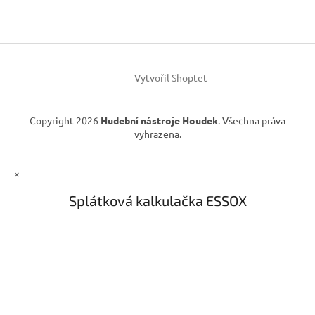
c
a
í
t
p
í
r
v
k
Vytvořil Shoptet
y
v
ý
Copyright 2026
Hudební nástroje Houdek
. Všechna práva
p
vyhrazena.
i
s
u
×
Splátková kalkulačka ESSOX