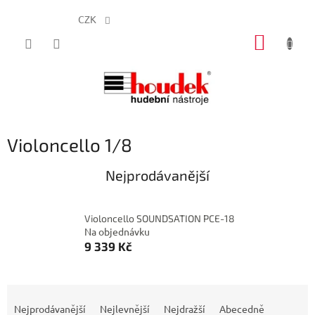
CZK
Přejít
NÁKUP
na
obsah
KOŠÍK
Violoncello 1/8
Nejprodávanější
Violoncello SOUNDSATION PCE-18
Na objednávku
9 339 Kč
Ř
a
Nejprodávanější
Nejlevnější
Nejdražší
Abecedně