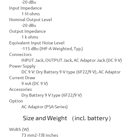
-20 dBu
Input Impedance
1 M ohms
Nominal Output Level
-20 dBu
Output Impedance
1 k ohms
Equivalent Input Noise Level
-115 dBu (IHF-A Weighted, Typ.)
Connectors
INPUT Jack, OUTPUT Jack, AC Adaptor Jack (DC 9 V)
Power Supply
DC 9 V: Dry Battery 9 V type (6F22/9 V), AC Adaptor
Current Draw
9 mA (DC 9 V)
Accessories
Dry Battery 9 V type (6F22/9 V)
Option
AC Adaptor (PSA-Series)
Size and Weight （incl. battery）
Width (W)
73 mm2-7/8 inches