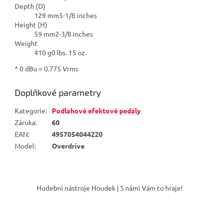
Depth (D)
129 mm5-1/8 inches
Height (H)
59 mm2-3/8 inches
Weight
410 g0 lbs. 15 oz.
* 0 dBu = 0.775 Vrms
Doplňkové parametry
Kategorie
:
Podlahové efektové pedály
Záruka
:
60
EAN
:
4957054044220
Model
:
Overdrive
Z
á
Hudební nástroje Houdek | S námi Vám to hraje!
p
a
t