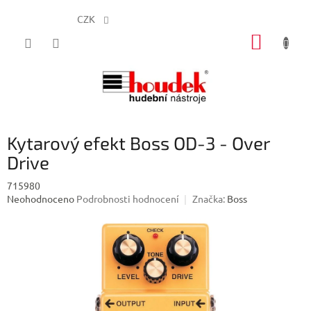
CZK
Přejít
NÁKUP
na
obsah
KOŠÍK
Kytarový efekt Boss OD-3 - Over
Drive
715980
Průměrné
Neohodnoceno
Podrobnosti hodnocení
Značka:
Boss
hodnocení
produktu
je
0,0
z
5
hvězdiček.