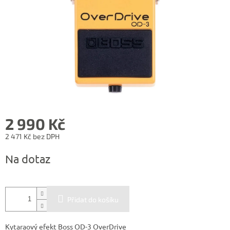
2 990 Kč
2 471 Kč bez DPH
Měrná
Na dotaz
cena:
Přidat do košíku
Kytaraový efekt Boss OD-3 OverDrive