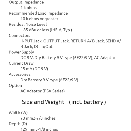
Output Impedance
1 k ohms
Recommended Load Impedance
10 k ohms or greater
Residual Noise Level
– 85 dBu or less (IHF-A, Typ.)
Connectors
INPUT Jack, OUTPUT Jack, RETURN A/ B Jack, SEND A/
B Jack, DC In/Out
Power Supply
DC 9 V: Dry Battery 9 V type (6F22/9 V), AC Adaptor
Current Draw
25 mA (DC 9 V)
Accessories
Dry Battery 9 V type (6F22/9 V)
Option
AC Adaptor (PSA-Series)
Size and Weight （incl. battery）
Width (W)
73 mm2-7/8 inches
Depth (D)
129 mm5-1/8 inches