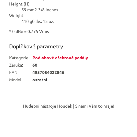
Height (H)
59 mm2-3/8 inches
Weight
410 g0 lbs. 15 oz.
* 0 dBu = 0.775 Vrms
Doplňkové parametry
Kategorie
:
Podlahové efektové pedály
Záruka
:
60
EAN
:
4957054022846
Model
:
ostatní
Z
á
Hudební nástroje Houdek | S námi Vám to hraje!
p
a
t
í