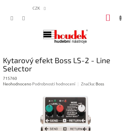
CZK
Přejít
NÁKUP
na
obsah
KOŠÍK
Kytarový efekt Boss LS-2 - Line
Selector
715760
Průměrné
Neohodnoceno
Podrobnosti hodnocení
Značka:
Boss
hodnocení
produktu
je
0,0
z
5
hvězdiček.