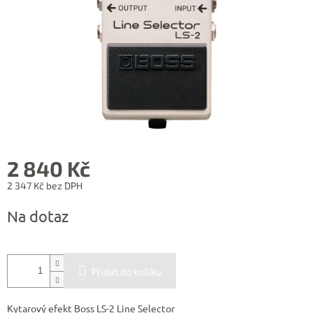
2 840 Kč
2 347 Kč bez DPH
Měrná
Na dotaz
cena:
Přidat do košíku
Kytarový efekt Boss LS-2 Line Selector