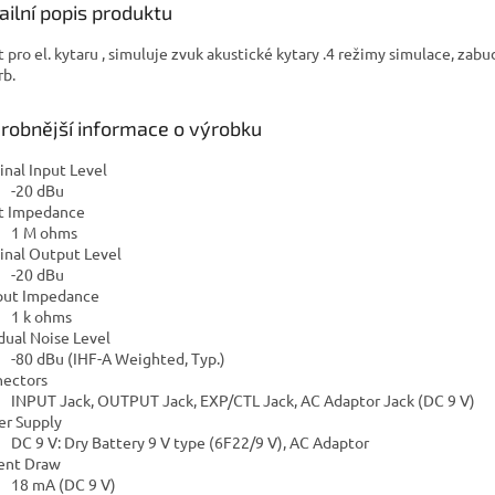
A
ailní popis produktu
t pro el. kytaru , simuluje zvuk akustické kytary .4 režimy simulace, zab
rb.
robnější informace o výrobku
nal Input Level
-20 dBu
t Impedance
1 M ohms
nal Output Level
-20 dBu
ut Impedance
1 k ohms
dual Noise Level
-80 dBu (IHF-A Weighted, Typ.)
ectors
INPUT Jack, OUTPUT Jack, EXP/CTL Jack, AC Adaptor Jack (DC 9 V)
r Supply
DC 9 V: Dry Battery 9 V type (6F22/9 V), AC Adaptor
ent Draw
18 mA (DC 9 V)