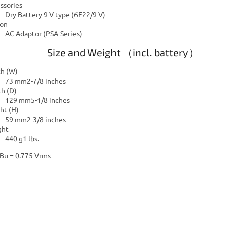
ssories
Dry Battery 9 V type (6F22/9 V)
on
AC Adaptor (PSA-Series)
Size and Weight （incl. battery）
h (W)
73 mm2-7/8 inches
h (D)
129 mm5-1/8 inches
ht (H)
59 mm2-3/8 inches
ght
440 g1 lbs.
dBu = 0.775 Vrms