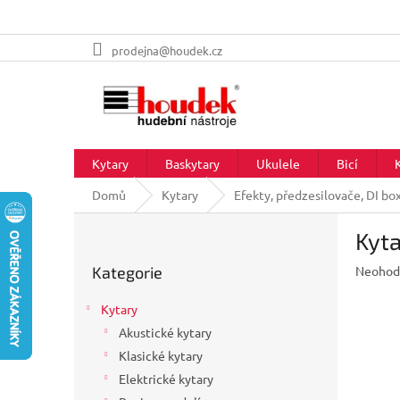
Přejít
prodejna@houdek.cz
na
obsah
Kytary
Baskytary
Ukulele
Bicí
Domů
Kytary
Efekty, předzesilovače, DI bo
P
Kyta
o
Přeskočit
s
Průměr
Kategorie
Neohod
kategorie
t
hodnoc
r
produkt
Kytary
a
je
Akustické kytary
n
0,0
z
Klasické kytary
n
5
í
Elektrické kytary
hvězdič
p