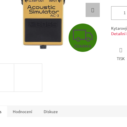
Z
Kytarový
Detailní
ZDARMA
D
TISK
A
R
M
s
Hodnocení
Diskuze