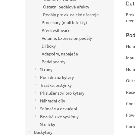
Det
Ostatní pedálové efekty
Efek
Pedály pro akustické nástroje
reve
Procesory (multiefekty)
Předzesilovače
Pod
Volume, Expression pedály
DI boxy
Nomi
Adaptéry, napaječe
Inpu
Pedalboardy
Nomi
Struny
Pouzdra na kytary
Outp
Trsátka, prstýnky
Resi
Příslušenství pro kytary
Náhradní díly
Conn
Snímače a ozvučení
Powe
Bezdrátové systémy
Stoličky
Curr
Baskytary