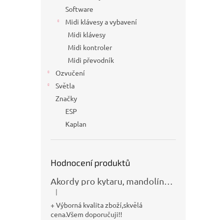
Software
Midi klávesy a vybavení
Midi klávesy
Midi kontroler
Midi převodník
Ozvučení
Světla
Značky
ESP
Kaplan
Hodnocení produktů
Akordy pro kytaru, mandolínu, banjo, basu a klávesy
|
Hodnocení produktu je 5 z 5 hvězdiček.
+ Výborná kvalita zboží,skvělá
cena.Všem doporučuji!!