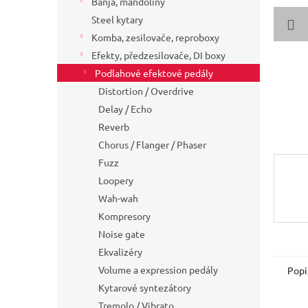
Banja, mandolíny
a
Steel kytary
n
Komba, zesilovače, reproboxy
e
Efekty, předzesilovače, DI boxy
l
Podlahové efektové pedály
Distortion / Overdrive
Delay / Echo
Reverb
Chorus / Flanger / Phaser
Fuzz
Loopery
Wah-wah
Kompresory
Noise gate
Ekvalizéry
Volume a expression pedály
Popi
Kytarové syntezátory
Tremolo / Vibrato