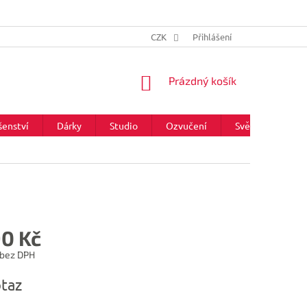
CZK
Přihlášení
NÁKUPNÍ
Prázdný košík
KOŠÍK
šenství
Dárky
Studio
Ozvučení
Světla
Zna
90 Kč
 bez DPH
taz