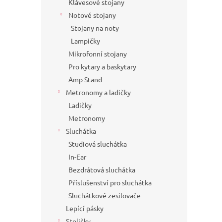
Klávesové stojany
Notové stojany
Stojany na noty
Lampičky
Mikrofonní stojany
Pro kytary a baskytary
Amp Stand
Metronomy a ladičky
Ladičky
Metronomy
Sluchátka
Studiová sluchátka
In-Ear
Bezdrátová sluchátka
Příslušenství pro sluchátka
Sluchátkové zesilovače
Lepící pásky
Stoličky