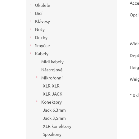
Acce
Ukulele
Bicí
Opti
Klávesy
Noty
Dechy
Widt
Smyčce
Kabely
Dept
Midi kabely
Heig
Nástrojové
Mikrofonní
Wei
XLR-XLR
XLR-JACK
* 0 
Konektory
Jack 6,3mm
Jack 3,5mm
XLR konektory
Speakony