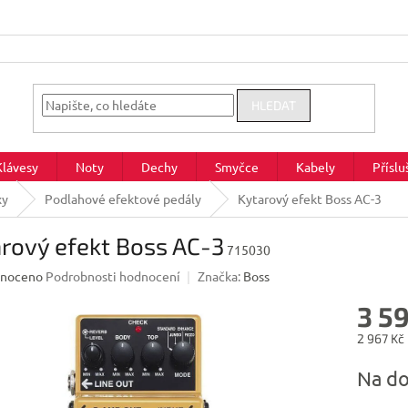
HLEDAT
Klávesy
Noty
Dechy
Smyčce
Kabely
Příslu
xy
Podlahové efektové pedály
Kytarový efekt Boss AC-3
rový efekt Boss AC-3
715030
né
noceno
Podrobnosti hodnocení
Značka:
Boss
ení
3 5
u
2 967 Kč
Měrná
Na do
cena:
ek.