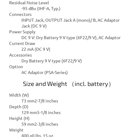
Residual Noise Level
-95 dBu (IHF-A, Typ.)
Connectors
INPUT Jack, OUTPUT Jack A (mono)/ B, AC Adaptor
Jack (DC 9 V)
Power Supply
DC 9 V: Dry Battery 9 V type (6F22/9 V), AC Adaptor
Current Draw
22 mA (DC 9 V)
Accessories
Dry Battery 9 V type (6F22/9 V)
Option
AC Adaptor (PSA-Series)
Size and Weight （incl. battery）
Width (W)
73 mm2-7/8 inches
Depth (D)
129 mm5-1/8 inches
Height (H)
59 mm2-3/8 inches
Weight
400 g0 lbs. 15 oz.