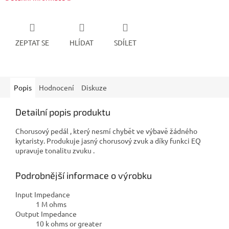
ZEPTAT SE
HLÍDAT
SDÍLET
Popis
Hodnocení
Diskuze
Detailní popis produktu
Chorusový pedál , který nesmí chybět ve výbavě žádného
kytaristy. Produkuje jasný chorusový zvuk a díky funkci EQ
upravuje tonalitu zvuku .
Podrobnější informace o výrobku
Input Impedance
1 M ohms
Output Impedance
10 k ohms or greater