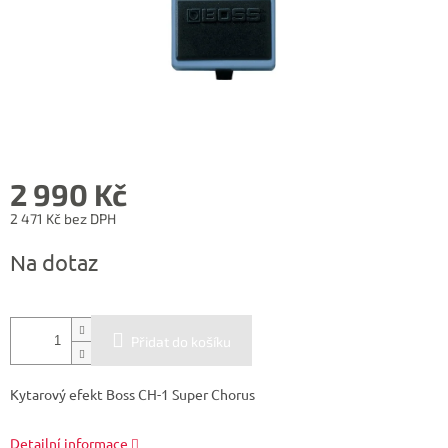
2 990 Kč
2 471 Kč bez DPH
Měrná
Na dotaz
cena:
Přidat do košíku
Kytarový efekt Boss CH-1 Super Chorus
Detailní informace