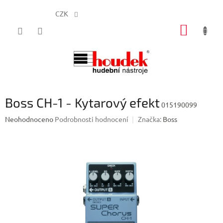
CZK
Přejít
NÁKUP
na
obsah
KOŠÍK
Boss CH-1 - Kytarový efekt
015190099
Průměrné
Neohodnoceno
Podrobnosti hodnocení
Značka:
Boss
hodnocení
produktu
je
0,0
z
5
hvězdiček.