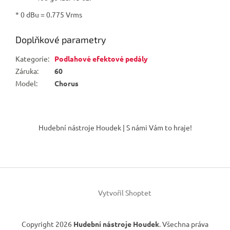
* 0 dBu = 0.775 Vrms
Doplňkové parametry
Kategorie
:
Podlahové efektové pedály
Záruka
:
60
Model
:
Chorus
Z
á
Hudební nástroje Houdek | S námi Vám to hraje!
p
a
t
í
Vytvořil Shoptet
Copyright 2026
Hudební nástroje Houdek
. Všechna práva