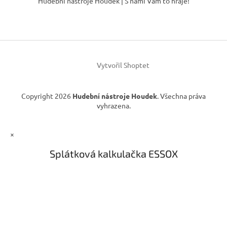
Hudební nástroje Houdek | S námi Vám to hraje!
p
a
t
í
Vytvořil Shoptet
Copyright 2026
Hudební nástroje Houdek
. Všechna práva
vyhrazena.
×
Splátková kalkulačka ESSOX