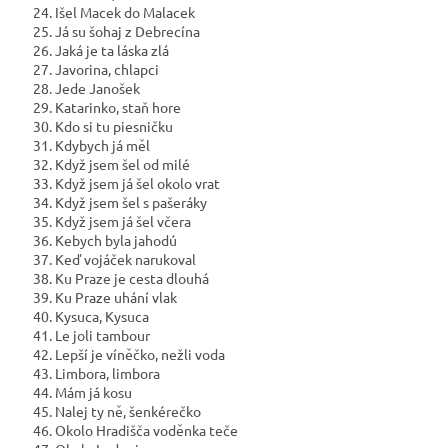
24. Išel Macek do Malacek
25. Já su šohaj z Debrecína
26. Jaká je ta láska zlá
27. Javorina, chlapci
28. Jede Janošek
29. Katarinko, staň hore
30. Kdo si tu piesničku
31. Kdybych já měl
32. Když jsem šel od milé
33. Když jsem já šel okolo vrat
34. Když jsem šel s pašeráky
35. Když jsem já šel včera
36. Kebych byla jahodú
37. Keď vojáček narukoval
38. Ku Praze je cesta dlouhá
39. Ku Praze uhání vlak
40. Kysuca, Kysuca
41. Le joli tambour
42. Lepší je víněčko, nežli voda
43. Limbora, limbora
44. Mám já kosu
45. Nalej ty ně, šenkérečko
46. Okolo Hradišča voděnka teče