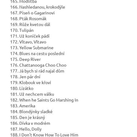
165. Modlitba
166. Nashledanou, krokodýle
167. Píseň o Gagarinovi
168. Pták Rosomák
169. Růže kvetou dál
170. Tulipán
171. Už koníček pádí
172. Vltavo, Vltavo
173. Yellow Submarine
174. Blues na cestu poslední
175. Deep River
176. Chattanooga Choo Choo
177. Já bych si rád najal dům
178. Jen pár dní
179. Klobouk ve křoví
180. Lízátko
181. Už nechcem válku
182. When he Saints Go Marshing In
183. Amerika
184. Blondýnky sladké
185. Den je krásný
186. Dívka v modrém
187. Hello, Dolly
188. I Don't Know How To Love Him