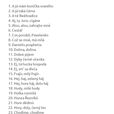
1. A já mám koníčka vraného
2. A já taká čárna
3. A té Reéhradice
4. Aj, ty Juro, cigáne
5. Alou, alou, zahrajte mně
6. Cestář
7. Cos porobil, Pavelenko
8. Což se mně, má milá
9. Danielis prophetia
10. Dolina, dolina
11. Dobre pijem
12. Dyby černé očenka
13. Ej, tá hucka hospoda
14. Ej, vrt' sa dívča
15. Frajír, milý frajír
16. Hej, haj, zelený háj
17. Hej, hore háj, dolu háj
18. Hody, milé hody
19. Holka rozmilá
20. Honza Řezníků
21. Hore dědinú
22. Hory, doly, černý les
23. Chodíme, chodíme