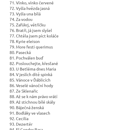
71. Vínko, vínko červené
72. Vyšla hvězda jasná
73. Vyšla una bílá
74. Za vodou
75. Zafúkrj, větříčku
76. Bratři, já jsem slyšel
77. Chtěla jsem píct koláče
78. Kyrie eleison
79. More festi querimus
80. Pasecká
81. Pochválen buď
82. Poslouchejte, křesťané
83. U Betléma dnes Maria
84. V jeslích dítě spinká
85. Vánoce v Ďáblicích
86. Veselé vánoční hody
87. Ze Sklenařic
88. Až se k nám právo vrátí
89. Až stichnou bílé skály
90. Báječná ženská
91. Bodláky ve vlasech
92. Cecilia
93. Dezertér
94. El Condor Pasa