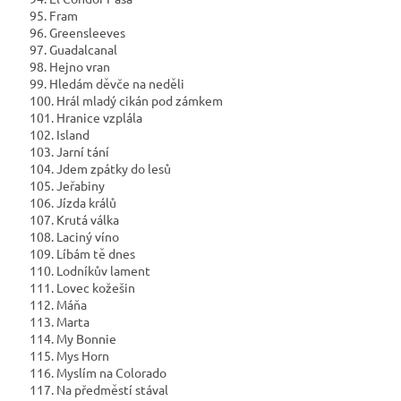
95. Fram
96. Greensleeves
97. Guadalcanal
98. Hejno vran
99. Hledám děvče na neděli
100. Hrál mladý cikán pod zámkem
101. Hranice vzplála
102. Island
103. Jarní tání
104. Jdem zpátky do lesů
105. Jeřabiny
106. Jízda králů
107. Krutá válka
108. Laciný víno
109. Líbám tě dnes
110. Lodníkův lament
111. Lovec kožešin
112. Máňa
113. Marta
114. My Bonnie
115. Mys Horn
116. Myslím na Colorado
117. Na předměstí stával