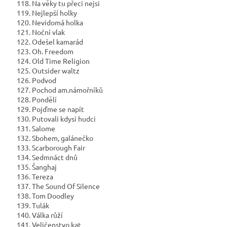
118. Na věky tu přeci nejsi
119. Nejlepší holky
120. Nevidomá holka
121. Noční vlak
122. Odešel kamarád
123. Oh. Freedom
124. Old Time Religion
125. Outsider waltz
126. Podvod
127. Pochod am.námořníků
128. Pondělí
129. Pojďme se napít
130. Putovali kdysi hudci
131. Salome
132. Sbohem, galánečko
133. Scarborough Fair
134. Sedmnáct dnů
135. Šanghaj
136. Tereza
137. The Sound Of Silence
138. Tom Doodley
139. Tulák
140. Válka růží
141. Veličenstvo kat