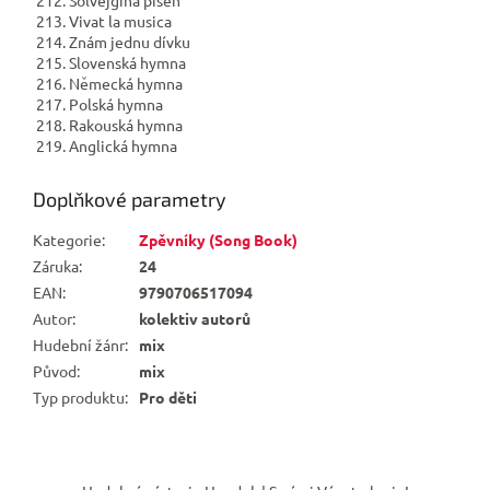
212. Solvejgina píseň
213. Vivat la musica
214. Znám jednu dívku
215. Slovenská hymna
216. Německá hymna
217. Polská hymna
218. Rakouská hymna
219. Anglická hymna
Doplňkové parametry
Kategorie
:
Zpěvníky (Song Book)
Záruka
:
24
EAN
:
9790706517094
Autor
:
kolektiv autorů
Hudební žánr
:
mix
Původ
:
mix
Typ produktu
:
Pro děti
Z
á