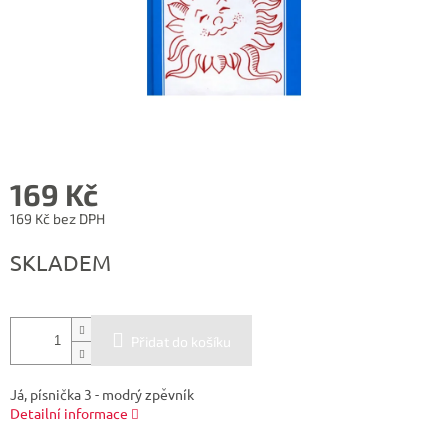
169 Kč
169 Kč bez DPH
Měrná
SKLADEM
cena:
Přidat do košíku
Já, písnička 3 - modrý zpěvník
Detailní informace