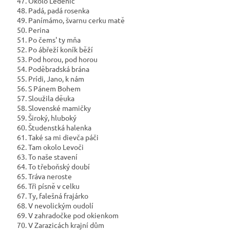
47. Okolo Ledenic
48. Padá, padá rosenka
49. Panímámo, švarnu cerku matě
50. Perina
51. Po čems' ty mňa
52. Po ábřeží koník běží
53. Pod horou, pod horou
54. Poděbradská brána
55. Prídi, Jano, k nám
56. S Pánem Bohem
57. Sloužila děuka
58. Slovenské mamičky
59. Široký, hluboký
60. Študenstká halenka
61. Také sa mi dievča páči
62. Tam okolo Levoči
63. To naše stavení
64. To třeboňský doubí
65. Tráva neroste
66. Tři písně v celku
67. Ty, falešná frajárko
68. V nevolickým oudolí
69. V zahradočke pod okienkom
70. V Zarazicách krajní dům