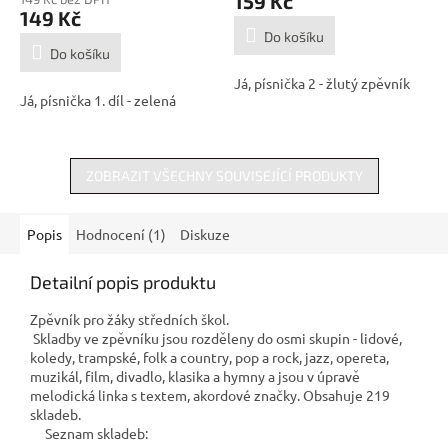
159 Kč
je
149 Kč
5,0
Do košíku
z
Do košíku
5
Já, písnička 2 - žlutý zpěvník
hvězdiček.
Já, písnička 1. díl - zelená
ZOBRAZIT VŠECHNY SOUVISEJÍCÍ PRODUKTY
Popis
Hodnocení (1)
Diskuze
Detailní popis produktu
Zpěvník pro žáky středních škol.
Skladby ve zpěvníku jsou rozděleny do osmi skupin - lidové,
koledy, trampské, folk a country, pop a rock, jazz, opereta,
muzikál, film, divadlo, klasika a hymny a jsou v úpravě
melodická linka s textem, akordové značky. Obsahuje 219
skladeb.
Seznam skladeb: