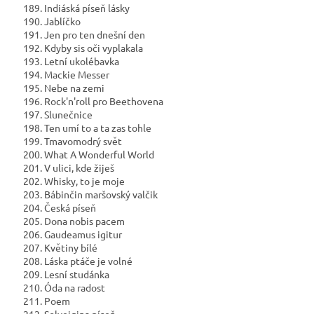
189. Indiáská píseň lásky
190. Jablíčko
191. Jen pro ten dnešní den
192. Kdyby sis oči vyplakala
193. Letní ukolébavka
194. Mackie Messer
195. Nebe na zemi
196. Rock'n'roll pro Beethovena
197. Slunečnice
198. Ten umí to a ta zas tohle
199. Tmavomodrý svět
200. What A Wonderful World
201. V ulici, kde žiješ
202. Whisky, to je moje
203. Bábinčin maršovský valčik
204. Česká píseň
205. Dona nobis pacem
206. Gaudeamus igitur
207. Květiny bílé
208. Láska ptáče je volné
209. Lesní studánka
210. Óda na radost
211. Poem