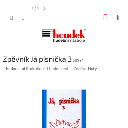
CZK
Přejít
NÁKUP
na
obsah
KOŠÍK
Zpěvník Já písnička 3
50991
Průměrné
1 hodnocení
Podrobnosti hodnocení
Značka:
Noty
hodnocení
produktu
je
5,0
z
5
hvězdiček.