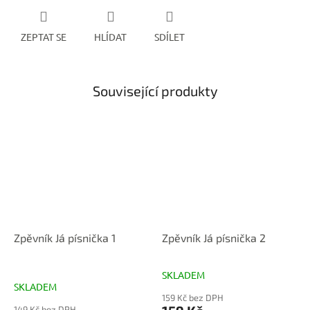
ZEPTAT SE
HLÍDAT
SDÍLET
Související produkty
Zpěvník Já písnička 1
Zpěvník Já písnička 2
SKLADEM
Průměrné
SKLADEM
hodnocení
159 Kč bez DPH
produktu
149 Kč bez DPH