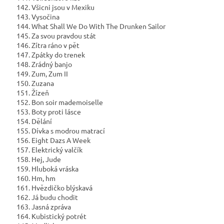
142. Všicni jsou v Mexiku
143. Vysočina
144. What Shall We Do With The Drunken Sailor
145. Za svou pravdou stát
146. Zítra ráno v pět
147. Zpátky do trenek
148. Zrádný banjo
149. Zum, Zum II
150. Zuzana
151. Žízeň
152. Bon soir mademoiselle
153. Boty proti lásce
154. Dělání
155. Dívka s modrou matrací
156. Eight Dazs A Week
157. Elektrický valčík
158. Hej, Jude
159. Hluboká vráska
160. Hm, hm
161. Hvězdičko blýskavá
162. Já budu chodit
163. Jasná zpráva
164. Kubistický potrét