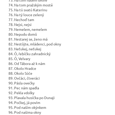
73. Na tom našem dvoře
74. Na tom pražským mostě
75. Na tú svatú Katerinu
76. Na tý louce zelený
77. Nechoď tam
78. Nejsi, nejsi
79. Nemelem, nemelem
80. Nepudu domů
81. Nestarej se, ženo má
82. Nestůjte, mládenci, pod okny
83. Neťukej, neťukej
84. Ó, řebíčku zahradnický
85. Ó, Velvary
86. Od Tábora až k nám
87. Okolo Hradce
88. Okolo Súče
89. Ovčáci, čtveráci
90. Pásla ovečky
91. Pec nám spadla
92. Pekla vdolky
93. Plavala husička po Dunaji
94. Počkej, já povím
95. Pod naším okýnkem
96. Pod našima okny