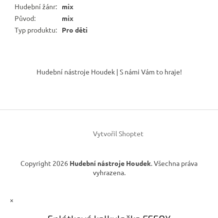
Hudební žánr
:
mix
Původ
:
mix
Typ produktu
:
Pro děti
Z
á
Hudební nástroje Houdek | S námi Vám to hraje!
p
a
t
í
Vytvořil Shoptet
Copyright 2026
Hudební nástroje Houdek
. Všechna práva
vyhrazena.
×