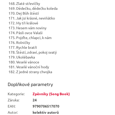
168. Zlaté střevíčky
169. Dědečku, dědečku koleda
170. Dej Bůh štěstí
171. Jak jsi krásné, neviňátko
172. My tři králové
173. Nesem vám noviny
174. Pásli ovce Valaši
175. Pojďte, chlapci, k nám
176. Rolničky
177. Rychle bratři
178. Štěstí, zdraví, pokoj svatý
179. Ukolébavka
180. Veselé vánoce
181. Veselé vánoční hody
182. Z jedné strany chvojka
Doplňkové parametry
Kategorie
:
Zpěvníky (Song Book)
Záruka
:
24
EAN
:
9790706517070
Autor
:
kolektiv autorů