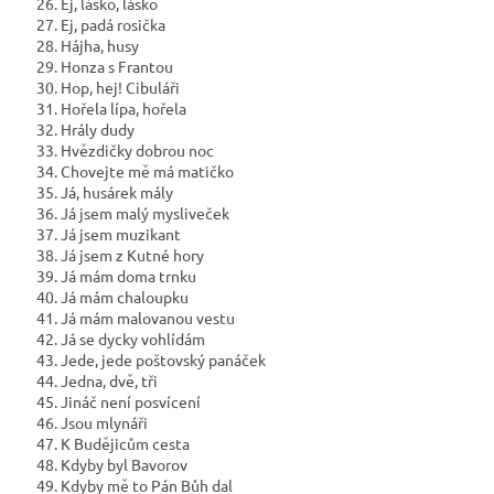
26. Ej, lásko, lásko
27. Ej, padá rosička
28. Hájha, husy
29. Honza s Frantou
30. Hop, hej! Cibuláři
31. Hořela lípa, hořela
32. Hrály dudy
33. Hvězdičky dobrou noc
34. Chovejte mě má matičko
35. Já, husárek mály
36. Já jsem malý mysliveček
37. Já jsem muzikant
38. Já jsem z Kutné hory
39. Já mám doma trnku
40. Já mám chaloupku
41. Já mám malovanou vestu
42. Já se dycky vohlídám
43. Jede, jede poštovský panáček
44. Jedna, dvě, tři
45. Jináč není posvícení
46. Jsou mlynáři
47. K Budějicům cesta
48. Kdyby byl Bavorov
49. Kdyby mě to Pán Bůh dal