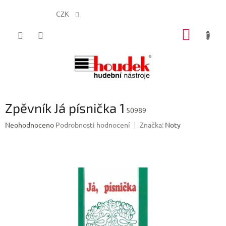
CZK
Přejít
NÁKUP
na
obsah
KOŠÍK
Zpěvník Já písnička 1
50989
Průměrné
Neohodnoceno
Podrobnosti hodnocení
Značka:
Noty
hodnocení
produktu
je
0,0
z
5
hvězdiček.