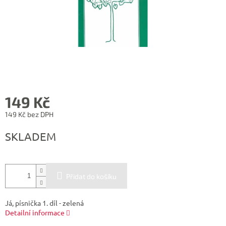
149 Kč
149 Kč bez DPH
Měrná
SKLADEM
cena:
Přidat do košíku
Já, písnička 1. díl - zelená
Detailní informace