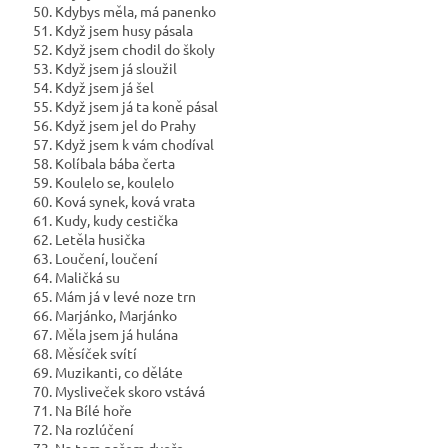
50. Kdybys měla, má panenko
51. Když jsem husy pásala
52. Když jsem chodil do školy
53. Když jsem já sloužil
54. Když jsem já šel
55. Když jsem já ta koně pásal
56. Když jsem jel do Prahy
57. Když jsem k vám chodíval
58. Kolíbala bába čerta
59. Koulelo se, koulelo
60. Ková synek, ková vrata
61. Kudy, kudy cestička
62. Letěla husička
63. Loučení, loučení
64. Maličká su
65. Mám já v levé noze trn
66. Marjánko, Marjánko
67. Měla jsem já hulána
68. Měsíček svítí
69. Muzikanti, co děláte
70. Mysliveček skoro vstává
71. Na Bílé hoře
72. Na rozlúčení