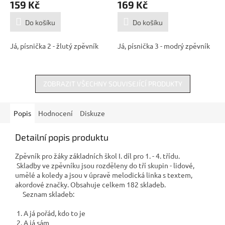
159 Kč
169 Kč
je
je
5,0
5,0
Do košíku
Do košíku
z
z
5
5
Já, písnička 2 - žlutý zpěvník
Já, písnička 3 - modrý zpěvník
hvězdiček.
hvězdiček.
ZOBRAZIT VŠECHNY SOUVISEJÍCÍ PRODUKTY
Popis
Hodnocení
Diskuze
Detailní popis produktu
Zpěvník pro žáky základních škol I. díl pro 1. - 4. třídu.
Skladby ve zpěvníku jsou rozděleny do tří skupin - lidové,
umělé a koledy a jsou v úpravě melodická linka s textem,
akordové značky. Obsahuje celkem 182 skladeb.
Seznam skladeb:
1. A já pořád, kdo to je
2. A já sám