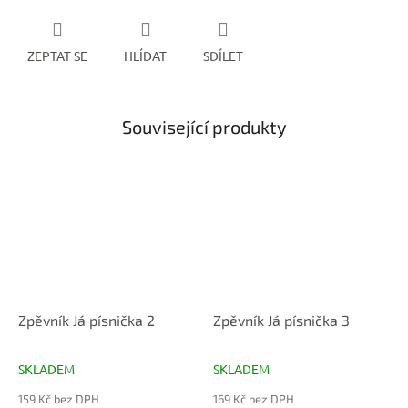
ZEPTAT SE
HLÍDAT
SDÍLET
Související produkty
Zpěvník Já písnička 2
Zpěvník Já písnička 3
SKLADEM
SKLADEM
Průměrné
Průměrné
hodnocení
hodnocení
159 Kč bez DPH
169 Kč bez DPH
produktu
produktu