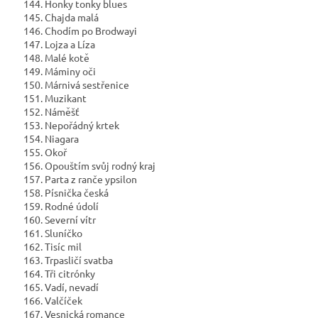
144. Honky tonky blues
145. Chajda malá
146. Chodím po Brodwayi
147. Lojza a Líza
148. Malé kotě
149. Máminy oči
150. Márnivá sestřenice
151. Muzikant
152. Náměšť
153. Nepořádný krtek
154. Niagara
155. Okoř
156. Opouštím svůj rodný kraj
157. Parta z ranče ypsilon
158. Písnička česká
159. Rodné údolí
160. Severní vítr
161. Sluníčko
162. Tisíc mil
163. Trpasličí svatba
164. Tři citrónky
165. Vadí, nevadí
166. Valčíček
167. Vesnická romance