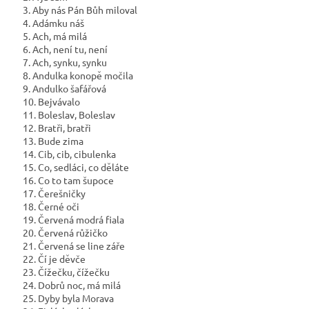
3. Aby nás Pán Bůh miloval
4. Adámku náš
5. Ach, má milá
6. Ach, není tu, není
7. Ach, synku, synku
8. Andulka konopě močila
9. Andulko šafářová
10. Bejvávalo
11. Boleslav, Boleslav
12. Bratři, bratři
13. Bude zima
14. Cib, cib, cibulenka
15. Co, sedláci, co děláte
16. Co to tam šupoce
17. Čerešničky
18. Černé oči
19. Červená modrá fiala
20. Červená růžičko
21. Červená se line záře
22. Čí je děvče
23. Čížečku, čížečku
24. Dobrů noc, má milá
25. Dyby byla Morava