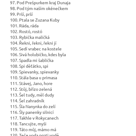
97. Pod Prešpurkem kraj Dunaja
98. Pod tým naším okénečkem
99. Prší, prší
100. Ptala se Zuzana Kuby
101. Ráda, ráda
102. Rostó, rostó
103. Rybička maličká
104. Řekni, řekni, řekni jí
105. Sedí vrabec na kostele
106. Sivá holubičko, kdes byla
107. Spadla mi šablička
108. Spi děťátko, spi
109. Spievanky, spievanky
110. Stála basa u primasa
111. Stávej, Jano, hore
112. Stůj, břízo zelená
113. Šel tudy, měl dudy
114. Šel zahradník
115. Šla Nanynka do zelí
116. Šly panenky silnicí
117. Takhle v Rokycanech
118. Tancujte, myši
119. Táto můj, mámo má
120. Teče voda proti vodě