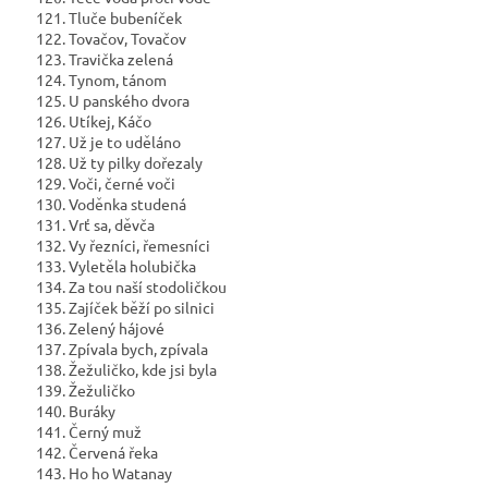
121. Tluče bubeníček
122. Tovačov, Tovačov
123. Travička zelená
124. Tynom, tánom
125. U panského dvora
126. Utíkej, Káčo
127. Už je to uděláno
128. Už ty pilky dořezaly
129. Voči, černé voči
130. Voděnka studená
131. Vrť sa, děvča
132. Vy řezníci, řemesníci
133. Vyletěla holubička
134. Za tou naší stodoličkou
135. Zajíček běží po silnici
136. Zelený hájové
137. Zpívala bych, zpívala
138. Žežuličko, kde jsi byla
139. Žežuličko
140. Buráky
141. Černý muž
142. Červená řeka
143. Ho ho Watanay