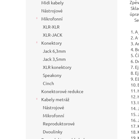
Zpěvn
Midi kabely
Skla
Nástrojové
úpra
Mikrofonní
Sez
XLR-XLR
1. A
XLR-JACK
2. A
Konektory
3. A
4. B
Jack 6,3mm
5. Č
Jack 3,5mm
6. D
XLR konektory
7. E
8. Ej
Speakony
9. Eš
Cinch
10. 
11. 
Konektorové redukce
12. 
Kabely metráž
13. 
Nástrojové
14. 
15. 
Mikrofonní
16. 
Reproduktorové
17. 
Dvoulinky
18. 
19. 