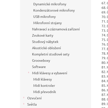
67. 
Dynamické mikrofony
68. 
Kondenzátorové mikrofony
69. 
USB mikrofony
70. 
71. 
Mikrofonní stojany
72. 
Nahravací a záznamová zařízení
73. 
74. 
Zvukové karty
75. 
Studiový nábytek
76. 
Akustické obložení
77. 
78. 
Kompletní studiové sety
79. 
Grooveboxy
80. 
Software
81. 
82. 
Midi klávesy a vybavení
83. 
Midi klávesy
84. 
Midi kontroler
85. 
86. 
Midi převodník
87. 
Ozvučení
88. 
89. I
Světla