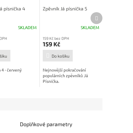
á písnička 4
Zpěvník Já písnička 5
Další
produkt
SKLADEM
SKLADEM
Průměrné
hodnocení
 DPH
159 Kč bez DPH
produktu
159 Kč
je
5,0
šíku
z
Do košíku
5
hvězdiček.
 4 - červený
Nejnovější pokračování
populárních zpěvníků Já
Písnička.
Doplňkové parametry