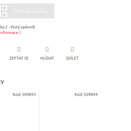
Přidat do košíku
čka 2 - žlutý zpěvník
 informace
ZEPTAT SE
HLÍDAT
SDÍLET
ty
Kód:
509893
Kód:
509894