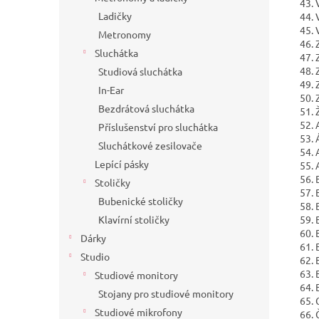
43. 
Ladičky
44. 
45. 
Metronomy
46. 
Sluchátka
47. 
48. 
Studiová sluchátka
49. 
In-Ear
50. 
Bezdrátová sluchátka
51. 
52. 
Příslušenství pro sluchátka
53. 
Sluchátkové zesilovače
54. 
Lepící pásky
55. 
56. 
Stoličky
57. 
Bubenické stoličky
58. 
Klavírní stoličky
59. 
60. 
Dárky
61. 
Studio
62. 
63. B
Studiové monitory
64. 
Stojany pro studiové monitory
65. 
Studiové mikrofony
66. 