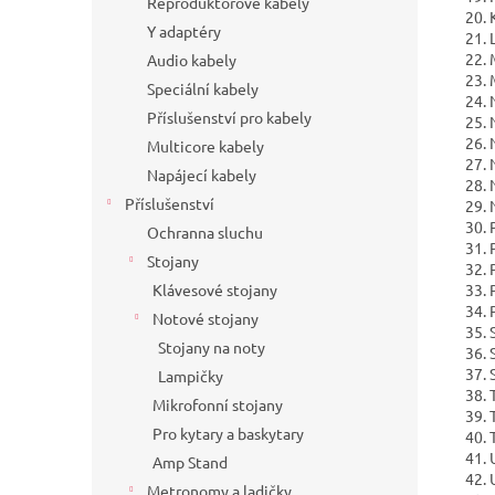
Reproduktorové kabely
20. 
Y adaptéry
21. 
22. 
Audio kabely
23. 
Speciální kabely
24. 
Příslušenství pro kabely
25. 
26. 
Multicore kabely
27. 
Napájecí kabely
28. 
Příslušenství
29. 
30. 
Ochranna sluchu
31. 
Stojany
32. P
Klávesové stojany
33. 
34. P
Notové stojany
35. S
Stojany na noty
36. 
37. 
Lampičky
38. 
Mikrofonní stojany
39. 
Pro kytary a baskytary
40. 
41. 
Amp Stand
42. 
Metronomy a ladičky