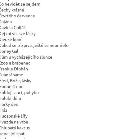
Co nevidět se sejdem
Čechy krásné
Čtvrtého července
Dajána
David a Goliáš
Dej mi víc své lásky
Divoké koně
Dokud se p¨zpívá, ještě se neumřelo
Doney Gal
Dům u vycházejícího slunce
Ezop a brabenec
Frankie Dlohán
Guantánamo
Hleď, Bože, lásky
Hodné štěně
Holduj tanci, pohybu
Holubí dům
Horký den
Hráz
Hudsonské šífy
Hvězda na vrbě
Chlupatý kaktus
rene, jdi spát