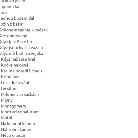
Jackova píseň
Japonečka
Jaro
Jednou budem dál
Jožin z bažin
Koňonem takhle k večeru
Kde domov můj
Když je v Paze hic
Když jsem kytici vázala
Když mě brali za vojáka
 Když náš táta hrál
 Kočka na okně
 Krajina posedlá tmou
 Krinolána
 Léta dozrávání
Lví silou
 Milenci v texaskách
 Mlýny
. Montgomery
 Morituri te salutant
 Motýl
 Na kameni kámen
 Náhrobní kámen
 Něco o lásce