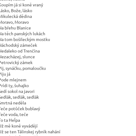
Koupím já si koně vraný
Lásko, Bože, lásko
Mikulecká dědina
Moravo, Moravo
Na břehu Blanice
Na těch panských lukách
Na tom bošileckým mostku
Náchodský zámeček
Nedaleko od Trenčína
Nezacházej, slunce
Petrovický zámek
Pij, synáčku, pomaloučku
iju já
Pode mlejnem
rídi ty, šuhajko
edí sokol na javori
Sedlák, sedlák, sedlák
Smrtná neděla
Teče potůček bublavý
Teče voda, teče
To ta Heĺpa
Už mě koně vyvádějí
Už se ten Tálinskej rybník nahání