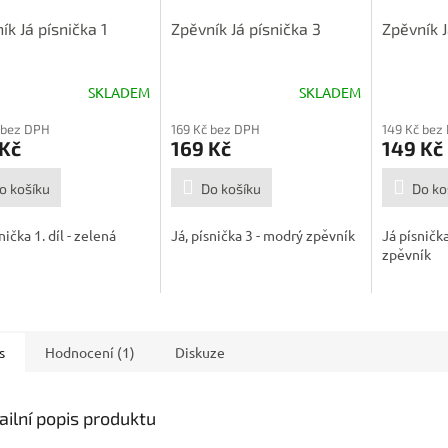
ík Já písnička 1
Zpěvník Já písnička 3
Zpěvník J
SKLADEM
SKLADEM
Průměrné
hodnocení
 bez DPH
169 Kč bez DPH
149 Kč bez
produktu
 Kč
169 Kč
149 Kč
je
5,0
o košíku
z
Do košíku
Do ko
5
hvězdiček.
nička 1. díl - zelená
Já, písnička 3 - modrý zpěvník
Já písnička
zpěvník
s
Hodnocení (1)
Diskuze
ailní popis produktu