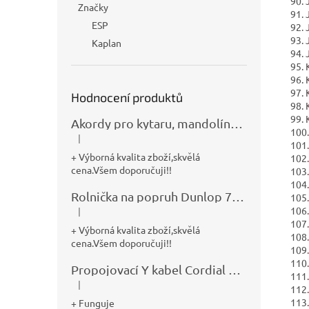
90. 
Značky
91. 
ESP
92. 
93. 
Kaplan
94. 
95. 
96. 
97. 
Hodnocení produktů
98. 
99. 
Akordy pro kytaru, mandolínu, banjo, basu a klávesy
100.
|
Hodnocení produktu je 5 z 5 hvězdiček.
101.
+ Výborná kvalita zboží,skvělá
102.
cena.Všem doporučuji!!
103.
104.
Rolnička na popruh Dunlop 7100
105. 
106.
|
Hodnocení produktu je 5 z 5 hvězdiček.
107.
+ Výborná kvalita zboží,skvělá
108
cena.Všem doporučuji!!
109.
110.
Propojovací Y kabel Cordial CFY0,9VPP
111.
|
Hodnocení produktu je 5 z 5 hvězdiček.
112.
113.
+ Funguje