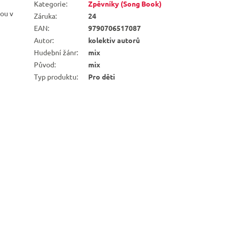
Kategorie
:
Zpěvníky (Song Book)
sou v
Záruka
:
24
EAN
:
9790706517087
Autor
:
kolektiv autorů
Hudební žánr
:
mix
Původ
:
mix
Typ produktu
:
Pro děti