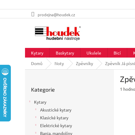
Přejít
prodejna@houdek.cz
na
obsah
Kytary
Baskytary
Ukulele
Bicí
Domů
Noty
Zpěvníky
Zpěvník Já písn
P
Zpěv
o
Přeskočit
s
Průměr
Kategorie
1 hodno
kategorie
t
hodnoc
r
produkt
Kytary
a
je
Akustické kytary
n
5,0
z
Klasické kytary
n
5
í
Elektrické kytary
hvězdič
p
Banja, mandolíny