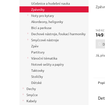
Učebnice a hudební nauka
Zpěvn
Zpěvníky
Noty pro kytary
Akordeony, heligonky
Bicí a perkuse
149 Kč
Dechové nástroje, foukací harmoniky
149
Smyčcové nástroje
D
Zpěv
Partitury
Já, pís
Vánoční tématika
Notové sešity a papíry
Taktovky
Stoličky
Dětské
Popi
Dechy
Smyčce
Det
Kabely