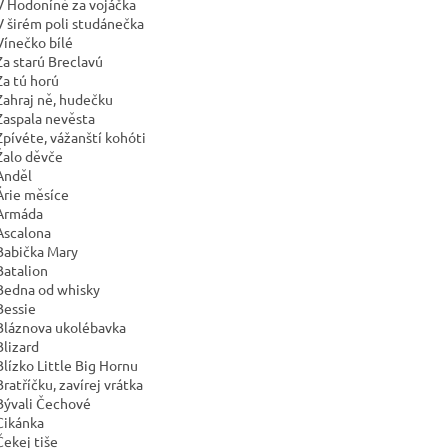
V Hodoníně za vojáčka
V širém poli studánečka
Vínečko bílé
Za starú Breclavú
Za tú horú
Zahraj ně, hudečku
Zaspala nevěsta
Zpívéte, vážanští kohóti
Žalo děvče
Anděl
Árie měsíce
Armáda
Ascalona
Babička Mary
Batalion
Bedna od whisky
Bessie
Bláznova ukolébavka
Blizard
Blízko Little Big Hornu
ratříčku, zavírej vrátka
Bývali Čechové
Cikánka
Čekej tiše