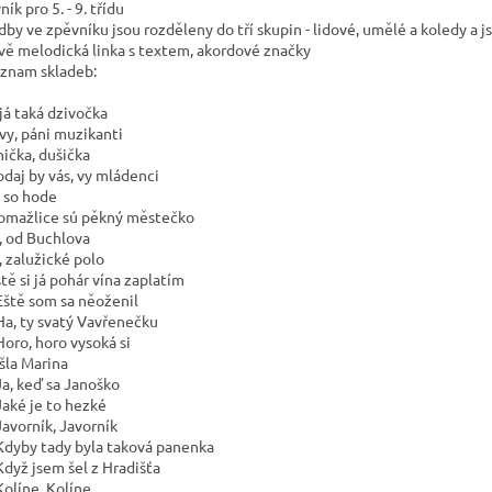
ík pro 5. - 9. třídu
dby ve zpěvníku jsou rozděleny do tří skupin - lidové, umělé a koledy a j
vě melodická linka s textem, akordové značky
nam skladeb:
 já taká dzivočka
 vy, páni muzikanti
nička, dušička
odaj by vás, vy mládenci
í so hode
omažlice sú pěkný městečko
j, od Buchlova
, zalužické polo
tě si já pohár vína zaplatím
Eště som sa něoženil
Ha, ty svatý Vavřenečku
Horo, horo vysoká si
Išla Marina
Ja, keď sa Janoško
Jaké je to hezké
Javorník, Javorník
Kdyby tady byla taková panenka
Když jsem šel z Hradišťa
Kolíne, Kolíne