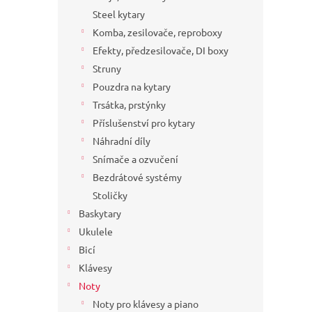
a
Steel kytary
n
Komba, zesilovače, reproboxy
e
Efekty, předzesilovače, DI boxy
l
Struny
Pouzdra na kytary
Trsátka, prstýnky
Příslušenství pro kytary
Náhradní díly
Snímače a ozvučení
Bezdrátové systémy
Stoličky
Baskytary
Ukulele
Bicí
Klávesy
Noty
Noty pro klávesy a piano