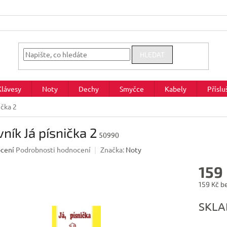
HLEDAT
Klávesy
Noty
Dechy
Smyčce
Kabely
Příslu
ička 2
ník Já písnička 2
50990
né
cení
Podrobnosti hodnocení
Značka:
Noty
ení
159
u
159 Kč b
Měrná
SKL
cena:
ek.