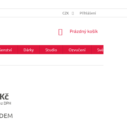
CZK
Přihlášení
NÁKUPNÍ
Prázdný košík
KOŠÍK
šenství
Dárky
Studio
Ozvučení
Světla
Zna
 Kč
ez DPH
ADEM