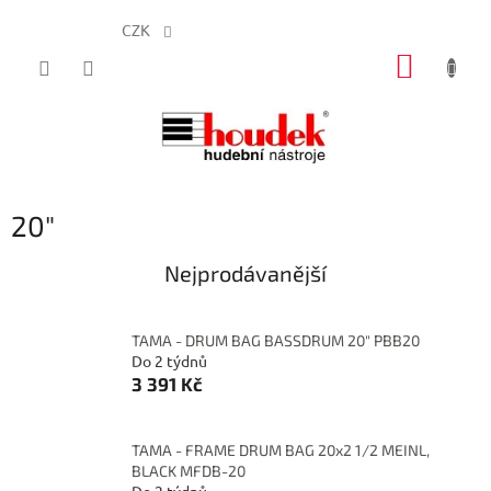
CZK
Přejít
NÁKUP
na
obsah
KOŠÍK
20"
Nejprodávanější
TAMA - DRUM BAG BASSDRUM 20" PBB20
Do 2 týdnů
3 391 Kč
TAMA - FRAME DRUM BAG 20x2 1/2 MEINL,
BLACK MFDB-20