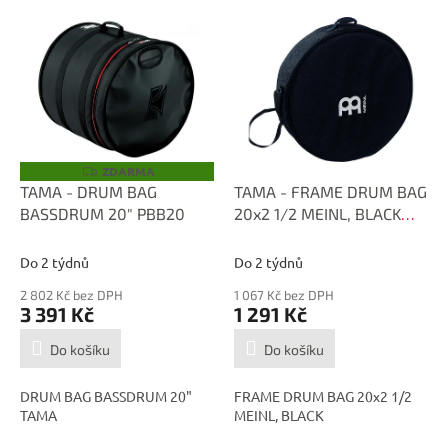
V
ý
p
i
s
p
r
o
ZDARMA
Z
D
d
TAMA - DRUM BAG
TAMA - FRAME DRUM BAG
A
u
BASSDRUM 20" PBB20
20x2 1/2 MEINL, BLACK
R
M
k
MFDB-20
A
t
Do 2 týdnů
Do 2 týdnů
ů
2 802 Kč bez DPH
1 067 Kč bez DPH
3 391 Kč
1 291 Kč
Do košíku
Do košíku
DRUM BAG BASSDRUM 20"
FRAME DRUM BAG 20x2 1/2
TAMA
MEINL, BLACK