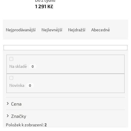
Do 2 týdnů
1 291 Kč
Ř
a
Nejprodávanější
Nejlevnější
Nejdražší
Abecedně
z
e
n
í
p
Na skladě
0
r
o
d
Novinka
0
u
k
t
Cena
ů
Značky
Položek k zobrazení:
2