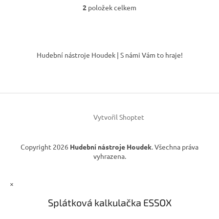
2
položek celkem
O
v
l
á
Z
d
á
Hudební nástroje Houdek | S námi Vám to hraje!
a
p
c
a
í
t
p
í
r
v
k
Vytvořil Shoptet
y
v
ý
Copyright 2026
Hudební nástroje Houdek
. Všechna práva
p
vyhrazena.
i
s
u
×
Splátková kalkulačka ESSOX