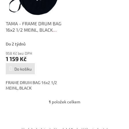
p
r
o
d
TAMA - FRAME DRUM BAG
u
16x2 1/2 MEINL, BLACK
k
MFDB-16
t
Do 2 týdnů
ů
958 Kč bez DPH
1 159 Kč
Do košíku
FRAME DRUM BAG 16x2 1/2
MEINL, BLACK
1
položek celkem
O
v
l
á
Z
d
á