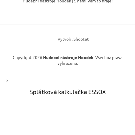
Hudební nástroje Houdek | S námi Vám to hraje!
a
p
c
a
í
t
p
í
r
v
k
Vytvořil Shoptet
y
v
ý
Copyright 2026
Hudební nástroje Houdek
. Všechna práva
p
vyhrazena.
i
s
u
×
Splátková kalkulačka ESSOX