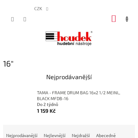
CZK
Přejít
NÁKUP
na
obsah
KOŠÍK
16"
Nejprodávanější
TAMA - FRAME DRUM BAG 16x2 1/2 MEINL,
BLACK MFDB-16
Do 2 týdnů
1 159 Kč
Ř
a
Nejprodávanější
Nejlevnější
Nejdražší
Abecedně