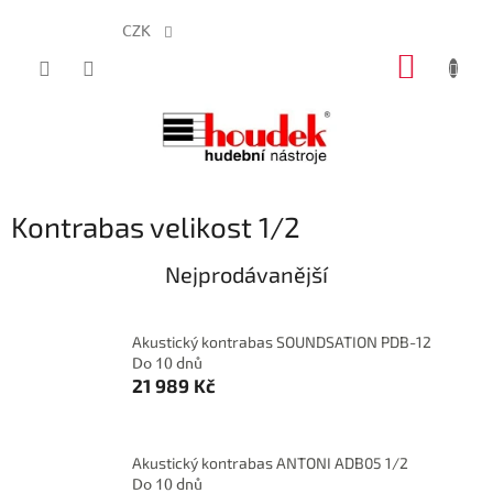
CZK
Přejít
NÁKUP
na
obsah
KOŠÍK
Kontrabas velikost 1/2
Nejprodávanější
Akustický kontrabas SOUNDSATION PDB-12
Do 10 dnů
21 989 Kč
Akustický kontrabas ANTONI ADB05 1/2
Do 10 dnů