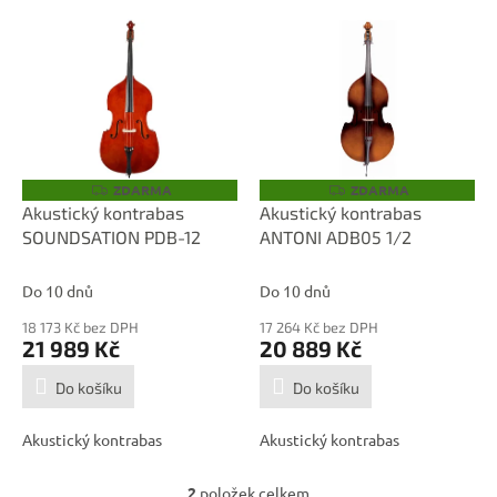
V
ý
p
i
s
p
r
o
ZDARMA
ZDARMA
Z
Z
D
D
d
Akustický kontrabas
Akustický kontrabas
A
A
u
SOUNDSATION PDB-12
ANTONI ADB05 1/2
R
R
M
M
k
A
A
t
Do 10 dnů
Do 10 dnů
ů
18 173 Kč bez DPH
17 264 Kč bez DPH
21 989 Kč
20 889 Kč
Do košíku
Do košíku
Akustický kontrabas
Akustický kontrabas
2
položek celkem