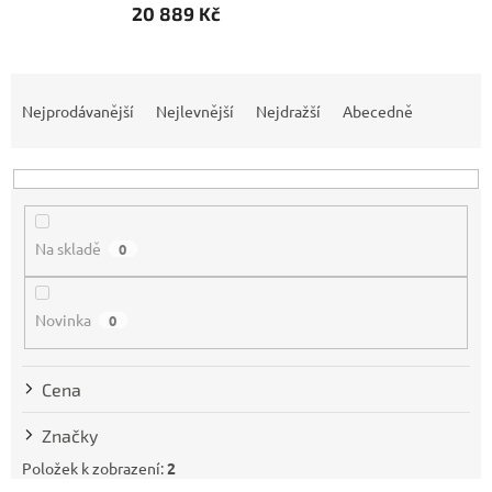
20 889 Kč
Ř
a
Nejprodávanější
Nejlevnější
Nejdražší
Abecedně
z
e
n
í
p
Na skladě
0
r
o
d
Novinka
0
u
k
t
Cena
ů
Značky
Položek k zobrazení:
2