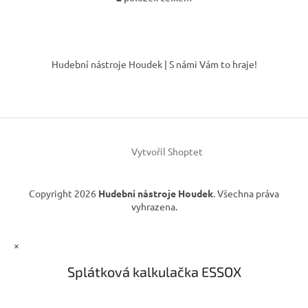
O
v
l
á
Z
d
á
Hudební nástroje Houdek | S námi Vám to hraje!
a
p
c
a
í
t
p
í
r
v
k
Vytvořil Shoptet
y
v
ý
Copyright 2026
Hudební nástroje Houdek
. Všechna práva
p
vyhrazena.
i
s
u
×
Splátková kalkulačka ESSOX