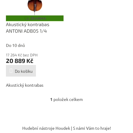
p
r
o
ZDARMA
Z
D
d
Akustický kontrabas
A
u
ANTONI ADB05 1/4
R
M
k
A
t
Do 10 dnů
ů
17 264 Kč bez DPH
20 889 Kč
Do košíku
Akustický kontrabas
1
položek celkem
O
v
l
á
Z
d
á
Hudební nástroje Houdek | S námi Vám to hraje!
a
p