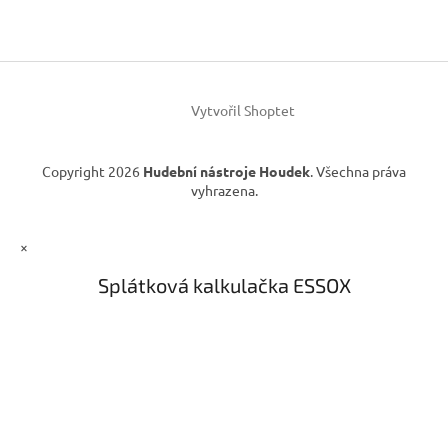
c
a
í
t
p
í
r
v
k
Vytvořil Shoptet
y
v
ý
Copyright 2026
Hudební nástroje Houdek
. Všechna práva
p
vyhrazena.
i
s
u
×
Splátková kalkulačka ESSOX