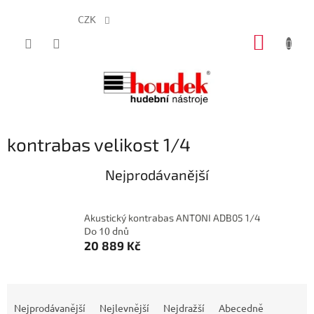
CZK
Přejít
NÁKUP
na
obsah
KOŠÍK
kontrabas velikost 1/4
Nejprodávanější
Akustický kontrabas ANTONI ADB05 1/4
Do 10 dnů
20 889 Kč
Ř
a
Nejprodávanější
Nejlevnější
Nejdražší
Abecedně