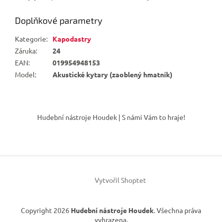
Doplňkové parametry
Kategorie
:
Kapodastry
Záruka
:
24
EAN
:
019954948153
Model
:
Akustické kytary (zaoblený hmatník)
Z
á
Hudební nástroje Houdek | S námi Vám to hraje!
p
a
t
í
Vytvořil Shoptet
Copyright 2026
Hudební nástroje Houdek
. Všechna práva
vyhrazena.