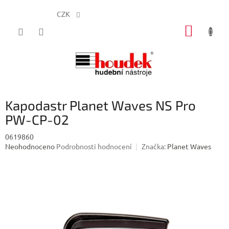
CZK
Přejít
NÁKUP
na
obsah
KOŠÍK
Kapodastr Planet Waves NS Pro
PW-CP-02
0619860
Průměrné
Neohodnoceno
Podrobnosti hodnocení
Značka:
Planet Waves
hodnocení
produktu
je
0,0
z
5
hvězdiček.