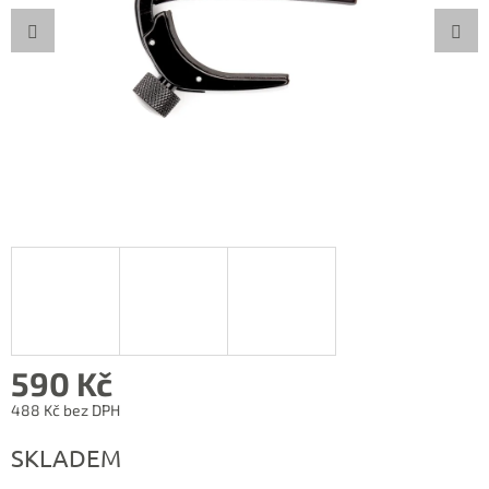
590 Kč
488 Kč bez DPH
Měrná
SKLADEM
cena: