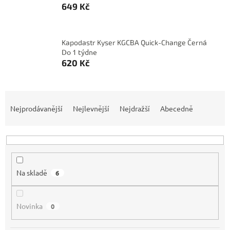
649 Kč
Kapodastr Kyser KGCBA Quick-Change Černá
Do 1 týdne
620 Kč
Ř
a
Nejprodávanější
Nejlevnější
Nejdražší
Abecedně
z
e
n
í
p
Na skladě
6
r
o
d
Novinka
0
u
k