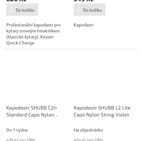
Do košíku
Do košíku
Profesionální kapodastr pro
Kapodastr
kytary srovným hmatníkem
(klasické kytary). Keyser
Quick-Change
Kapodastr SHUBB C2n
Kapodastr SHUBB L2 Lite
Standard Capo Nylon
Capo Nylon String Violet
String Brushed Nickel
Do 1 týdne
Na objednávku
479 Kč bez DPH
454 Kč bez DPH