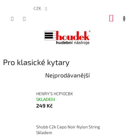
CZK
Přejít
NÁKUP
na
obsah
KOŠÍK
Pro klasické kytary
Nejprodávanější
HENRY’S HCP10CBK
SKLADEM
249 Kč
Shubb C2k Capo Noir Nylon String
Skladem