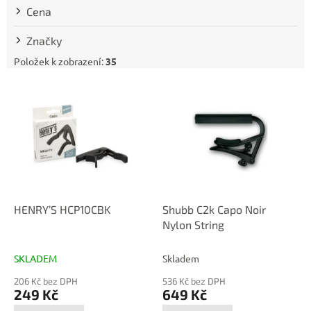
t
Cena
ů
Značky
Položek k zobrazení:
35
V
ý
p
i
s
p
r
o
d
HENRY’S HCP10CBK
Shubb C2k Capo Noir
u
Nylon String
k
t
SKLADEM
Skladem
ů
206 Kč bez DPH
536 Kč bez DPH
249 Kč
649 Kč