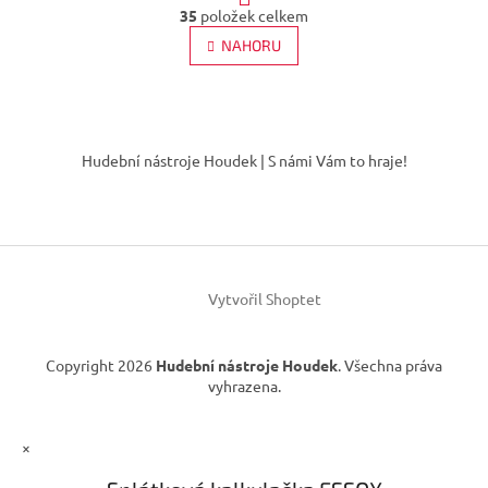
O
r
35
položek celkem
v
á
l
NAHORU
n
á
k
d
o
v
a
á
Z
c
n
í
á
í
Hudební nástroje Houdek | S námi Vám to hraje!
p
p
r
a
v
t
k
í
y
v
ý
Vytvořil Shoptet
p
i
s
Copyright 2026
Hudební nástroje Houdek
. Všechna práva
u
vyhrazena.
×