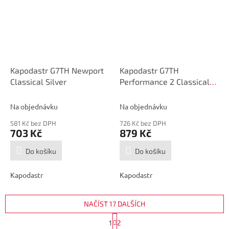
Kapodastr G7TH Newport
Kapodastr G7TH
Classical Silver
Performance 2 Classical
Silver
Na objednávku
Na objednávku
581 Kč bez DPH
726 Kč bez DPH
703 Kč
879 Kč
Do košíku
Do košíku
Kapodastr
Kapodastr
NAČÍST 17 DALŠÍCH
S
1
2
t