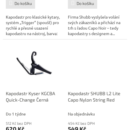
Do košíku
Do košíku
Kapodastr pro klasické kytary,
Firma Shubb vyslyšela volání
systém „Trigger“ (spoušť) pro
svých zákazníků a přichází na
rychlé a přesné usazení
trh s řadou Capo Noir – tedy
kapodastru na nástroj, barva:
kapodastry s designem a...
černá
Kapodastr Kyser KGCBA
Kapodastr SHUBB L2 Lite
Quick-Change Černá
Capo Nylon String Red
Do 1 týdne
Na objednávku
512 Kč bez DPH
454 Kč bez DPH
620 Kč
549 Kč