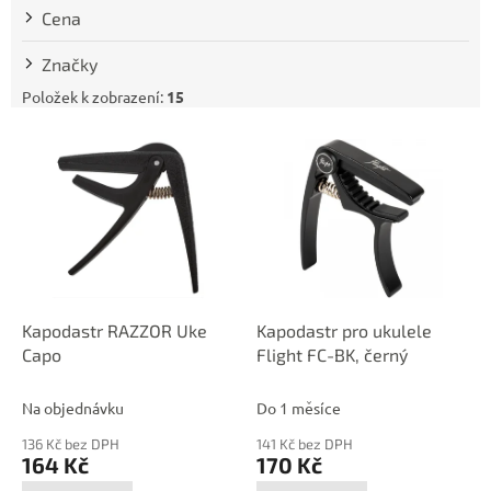
t
Cena
ů
Značky
Položek k zobrazení:
15
V
ý
p
i
s
p
r
o
d
Kapodastr RAZZOR Uke
Kapodastr pro ukulele
u
Capo
Flight FC-BK, černý
k
t
Na objednávku
Do 1 měsíce
ů
136 Kč bez DPH
141 Kč bez DPH
164 Kč
170 Kč