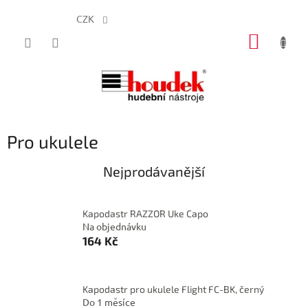
CZK
Přejít
NÁKUP
na
obsah
KOŠÍK
Pro ukulele
Nejprodávanější
Kapodastr RAZZOR Uke Capo
Na objednávku
164 Kč
Kapodastr pro ukulele Flight FC-BK, černý
Do 1 měsíce