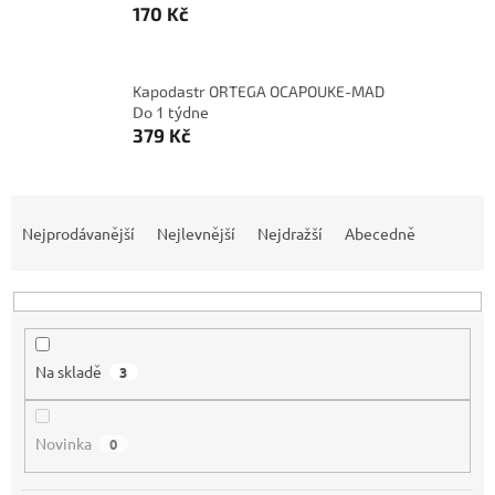
170 Kč
Kapodastr ORTEGA OCAPOUKE-MAD
Do 1 týdne
379 Kč
Ř
a
Nejprodávanější
Nejlevnější
Nejdražší
Abecedně
z
e
n
í
p
Na skladě
3
r
o
d
Novinka
0
u
k