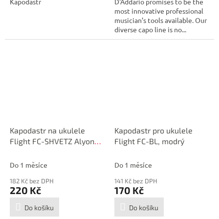
Kapodastr
D'Addario promises to be the
most innovative professional
musician’s tools available. Our
diverse capo line is no...
Kapodastr na ukulele
Kapodastr pro ukulele
Flight FC-SHVETZ Alyona
Flight FC-BL, modrý
Shvetz
Do 1 měsíce
Do 1 měsíce
182 Kč bez DPH
141 Kč bez DPH
220 Kč
170 Kč
Do košíku
Do košíku