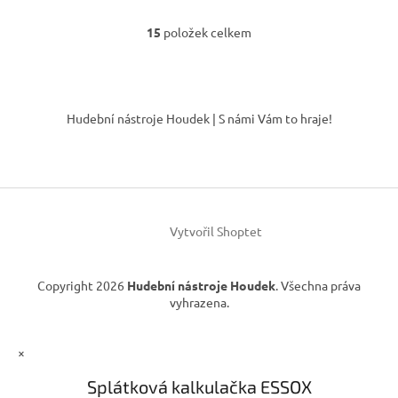
15
položek celkem
O
v
l
á
Z
d
á
Hudební nástroje Houdek | S námi Vám to hraje!
a
p
c
a
í
t
p
í
r
v
k
Vytvořil Shoptet
y
v
ý
Copyright 2026
Hudební nástroje Houdek
. Všechna práva
p
vyhrazena.
i
s
u
×
Splátková kalkulačka ESSOX