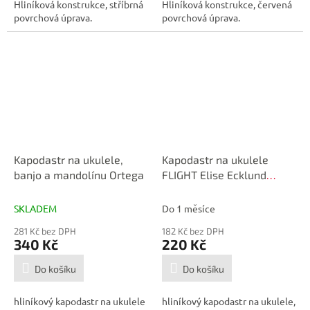
Hliníková konstrukce, stříbrná
Hliníková konstrukce, červená
povrchová úprava.
povrchová úprava.
Kapodastr na ukulele,
Kapodastr na ukulele
banjo a mandolínu Ortega
FLIGHT Elise Ecklund
Signature FC-EE
SKLADEM
Do 1 měsíce
281 Kč bez DPH
182 Kč bez DPH
340 Kč
220 Kč
Do košíku
Do košíku
hliníkový kapodastr na ukulele
hliníkový kapodastr na ukulele,