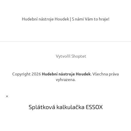
Z
á
Hudební nástroje Houdek | S námi Vám to hraje!
p
a
t
í
Vytvořil Shoptet
Copyright 2026
Hudební nástroje Houdek
. Všechna práva
vyhrazena.
×
Splátková kalkulačka ESSOX