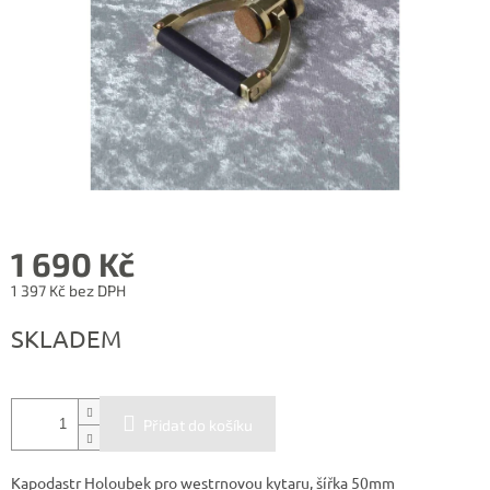
1 690 Kč
1 397 Kč bez DPH
Měrná
SKLADEM
cena:
Přidat do košíku
Kapodastr Holoubek pro westrnovou kytaru, šířka 50mm