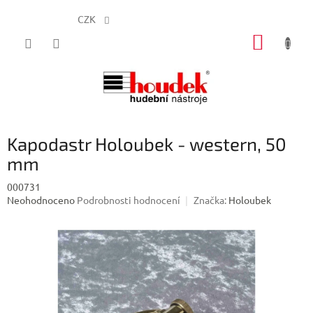
CZK
Přejít
NÁKUP
na
obsah
KOŠÍK
Kapodastr Holoubek - western, 50
mm
000731
Průměrné
Neohodnoceno
Podrobnosti hodnocení
Značka:
Holoubek
hodnocení
produktu
je
0,0
z
5
hvězdiček.