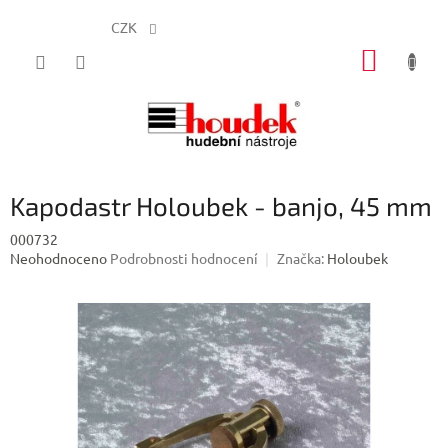
CZK
Přejít
NÁKUP
na
obsah
KOŠÍK
Kapodastr Holoubek - banjo, 45 mm
000732
Průměrné
Neohodnoceno
Podrobnosti hodnocení
Značka:
Holoubek
hodnocení
produktu
je
0,0
z
5
hvězdiček.