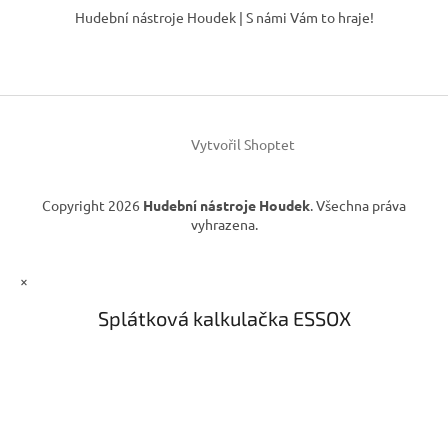
á
Hudební nástroje Houdek | S námi Vám to hraje!
p
a
t
í
Vytvořil Shoptet
Copyright 2026
Hudební nástroje Houdek
. Všechna práva
vyhrazena.
×
Splátková kalkulačka ESSOX