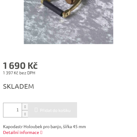
1 690 Kč
1 397 Kč bez DPH
Měrná
SKLADEM
cena:
Přidat do košíku
Kapodastr Holoubek pro banjo, šířka 45 mm
Detailní informace