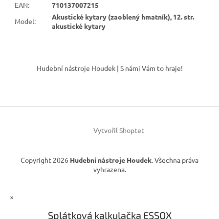
EAN
:
710137007215
Akustické kytary (zaoblený hmatník), 12. str.
Model
:
akustické kytary
Z
á
Hudební nástroje Houdek | S námi Vám to hraje!
p
a
t
í
Vytvořil Shoptet
Copyright 2026
Hudební nástroje Houdek
. Všechna práva
vyhrazena.
×
Splátková kalkulačka ESSOX