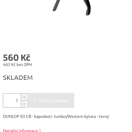
560 Kč
463 Kč bez DPH
Měrná
SKLADEM
cena:
Přidat do košíku
DUNLOP 83 CB - kapodastr Jumbo/Western kytara - černý
Detailní informace