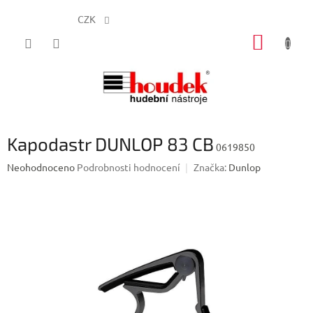
CZK
Přejít
NÁKUP
na
obsah
KOŠÍK
Kapodastr DUNLOP 83 CB
0619850
Průměrné
Neohodnoceno
Podrobnosti hodnocení
Značka:
Dunlop
hodnocení
produktu
je
0,0
z
5
hvězdiček.