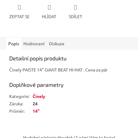
ZEPTAT SE
HLÍDAT
SDÍLET
Popis
Hodnocení
Diskuze
Detailní popis produktu
Činely PAISTE 14" GIANT BEAT HI-HAT . Cena za pár
Doplňkové parametry
Kategorie
:
Činely
Záruka
:
24
Průměr
:
14"
Z
á
Hudební nástroje Houdek | S námi Vám to hraje!