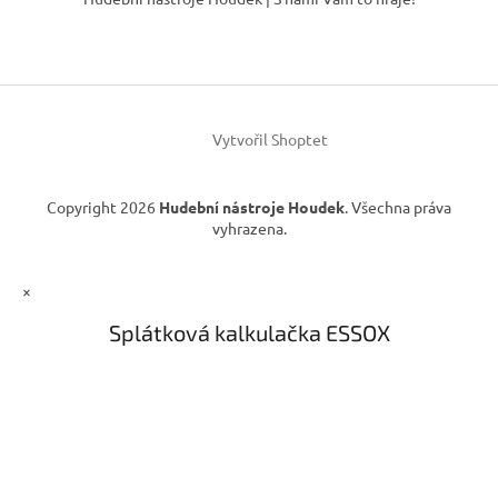
p
a
t
í
Vytvořil Shoptet
Copyright 2026
Hudební nástroje Houdek
. Všechna práva
vyhrazena.
×
Splátková kalkulačka ESSOX