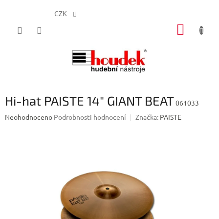
CZK
Přejít
NÁKUP
na
obsah
KOŠÍK
Hi-hat PAISTE 14" GIANT BEAT
061033
Průměrné
Neohodnoceno
Podrobnosti hodnocení
Značka:
PAISTE
hodnocení
produktu
je
0,0
z
5
hvězdiček.