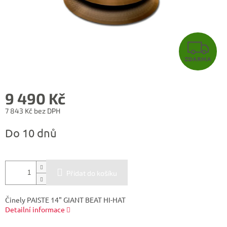
Z
ZDARMA
D
A
9 490 Kč
R
7 843 Kč bez DPH
Měrná
M
Do 10 dnů
cena:
A
Přidat do košíku
Činely PAISTE 14" GIANT BEAT HI-HAT
Detailní informace