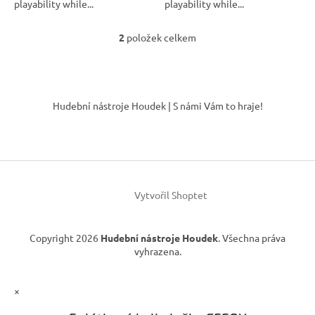
playability while...
playability while...
2
položek celkem
O
v
l
á
Z
d
á
Hudební nástroje Houdek | S námi Vám to hraje!
a
p
c
a
í
t
p
í
r
v
k
Vytvořil Shoptet
y
v
ý
Copyright 2026
Hudební nástroje Houdek
. Všechna práva
p
vyhrazena.
i
s
u
×