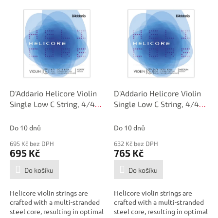
V
ý
p
i
s
p
r
o
d
D'Addario Helicore Violin
D'Addario Helicore Violin
u
Single Low C String, 4/4
Single Low C String, 4/4
k
Scale, Heavy Tension
Scale, Medium Tension
t
Do 10 dnů
Do 10 dnů
ů
695 Kč bez DPH
632 Kč bez DPH
695 Kč
765 Kč
Do košíku
Do košíku
Helicore violin strings are
Helicore violin strings are
crafted with a multi-stranded
crafted with a multi-stranded
steel core, resulting in optimal
steel core, resulting in optimal