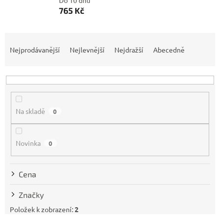
Do 10 dnů
765 Kč
Ř
a
Nejprodávanější
Nejlevnější
Nejdražší
Abecedně
z
e
n
í
p
Na skladě
0
r
o
d
Novinka
0
u
k
t
Cena
ů
Značky
Položek k zobrazení:
2