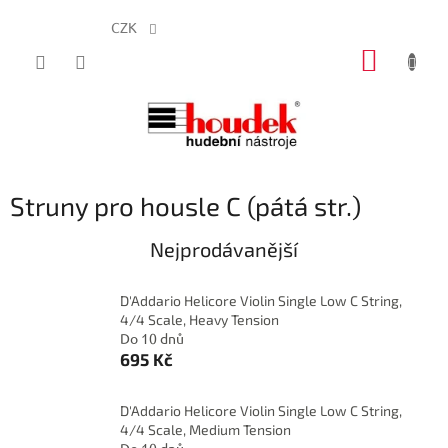
CZK
Přejít
NÁKUP
na
obsah
KOŠÍK
Struny pro housle C (pátá str.)
Nejprodávanější
D'Addario Helicore Violin Single Low C String,
4/4 Scale, Heavy Tension
Do 10 dnů
695 Kč
D'Addario Helicore Violin Single Low C String,
4/4 Scale, Medium Tension