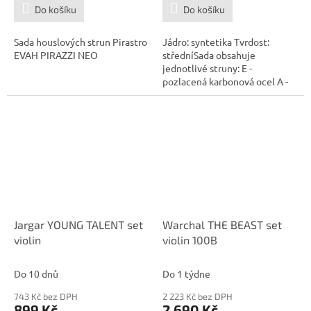
Do košíku
Do košíku
Sada houslových strun Pirastro
Jádro: syntetika Tvrdost:
EVAH PIRAZZI NEO
středníSada obsahuje
jednotlivé struny: E -
pozlacená karbonová ocel A -
hliníkové...
Jargar YOUNG TALENT set
Warchal THE BEAST set
violin
violin 100B
Do 10 dnů
Do 1 týdne
743 Kč bez DPH
2 223 Kč bez DPH
899 Kč
2 690 Kč