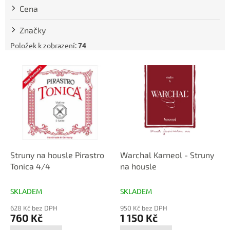
t
Cena
ů
Značky
Položek k zobrazení:
74
V
ý
p
i
s
p
r
o
d
Struny na housle Pirastro
Warchal Karneol - Struny
u
Tonica 4/4
na housle
k
t
SKLADEM
SKLADEM
ů
628 Kč bez DPH
950 Kč bez DPH
760 Kč
1 150 Kč