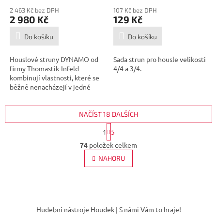
2 463 Kč bez DPH
107 Kč bez DPH
2 980 Kč
129 Kč
Do košíku
Do košíku
Houslové struny DYNAMO od
Sada strun pro housle velikosti
firmy Thomastik-Infeld
4/4 a 3/4.
kombinují vlastnosti, které se
běžně nenacházejí v jedné
sadě
NAČÍST 18 DALŠÍCH
S
1
5
t
O
r
74
položek celkem
v
á
l
NAHORU
n
á
k
d
o
v
a
á
Z
c
n
í
á
í
Hudební nástroje Houdek | S námi Vám to hraje!
p