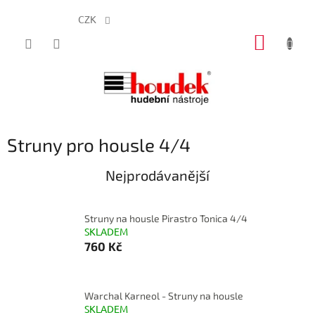
CZK
Přejít
NÁKUP
na
obsah
KOŠÍK
Struny pro housle 4/4
Nejprodávanější
Struny na housle Pirastro Tonica 4/4
SKLADEM
760 Kč
Warchal Karneol - Struny na housle
SKLADEM