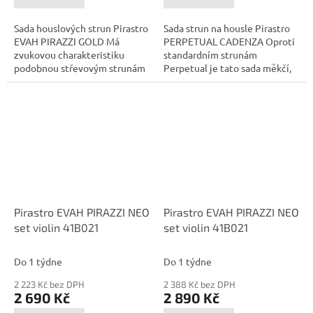
Sada houslových strun Pirastro
Sada strun na housle Pirastro
EVAH PIRAZZI GOLD Má
PERPETUAL CADENZA Oproti
zvukovou charakteristiku
standardním strunám
podobnou střevovým strunám
Perpetual je tato sada měkčí,
Kulatý a...
má vřelejší...
Pirastro EVAH PIRAZZI NEO
Pirastro EVAH PIRAZZI NEO
set violin 41B021
set violin 41B021
Do 1 týdne
Do 1 týdne
2 223 Kč bez DPH
2 388 Kč bez DPH
2 690 Kč
2 890 Kč