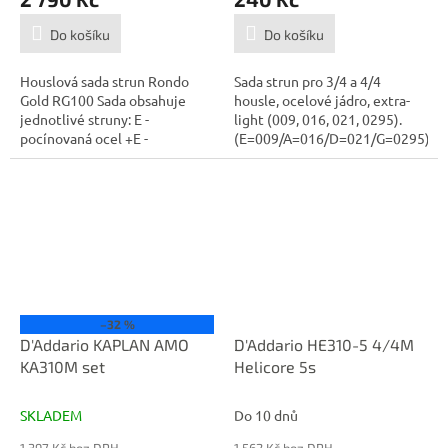
Do košíku
Do košíku
Houslová sada strun Rondo
Sada strun pro 3/4 a 4/4
Gold RG100 Sada obsahuje
housle, ocelové jádro, extra-
jednotlivé struny: E -
light (009, 016, 021, 0295).
pocínovaná ocel +E -
(E=009/A=016/D=021/G=0295)Vys
pozlacená ocel A...
–32 %
D'Addario KAPLAN AMO
D'Addario HE310-5 4/4M
KA310M set
Helicore 5s
SKLADEM
Do 10 dnů
1 397 Kč bez DPH
1 562 Kč bez DPH