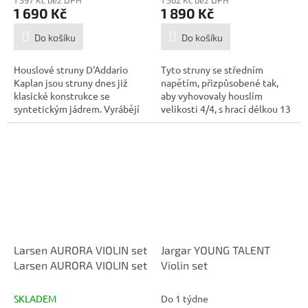
1 690 Kč
1 890 Kč
Do košíku
Do košíku
Houslové struny D'Addario
Tyto struny se středním
Kaplan jsou struny dnes již
napětím, přizpůsobené tak,
klasické konstrukce se
aby vyhovovaly houslím
syntetickým jádrem. Vyrábějí
velikosti 4/4, s hrací délkou 13
se ve dvou...
palců (328...
Larsen AURORA VIOLIN set
Jargar YOUNG TALENT
Larsen AURORA VIOLIN set
Violin set
SKLADEM
Do 1 týdne