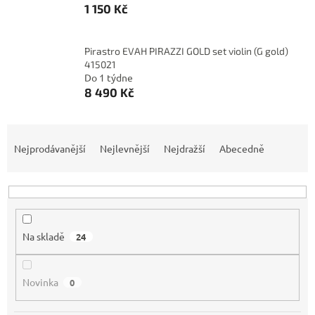
1 150 Kč
Pirastro EVAH PIRAZZI GOLD set violin (G gold)
415021
Do 1 týdne
8 490 Kč
Ř
a
Nejprodávanější
Nejlevnější
Nejdražší
Abecedně
z
e
n
í
p
Na skladě
24
r
o
d
Novinka
0
u
k