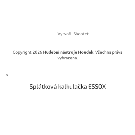
p
r
a
v
t
k
í
y
v
ý
Vytvořil Shoptet
p
i
s
Copyright 2026
Hudební nástroje Houdek
. Všechna práva
u
vyhrazena.
×
Splátková kalkulačka ESSOX