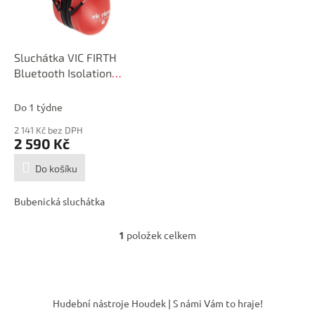
p
r
o
d
Sluchátka VIC FIRTH
u
Bluetooth Isolation
k
Headphones
t
Do 1 týdne
ů
2 141 Kč bez DPH
2 590 Kč
Do košíku
Bubenická sluchátka
1
položek celkem
O
v
l
á
Z
d
á
Hudební nástroje Houdek | S námi Vám to hraje!
a
p