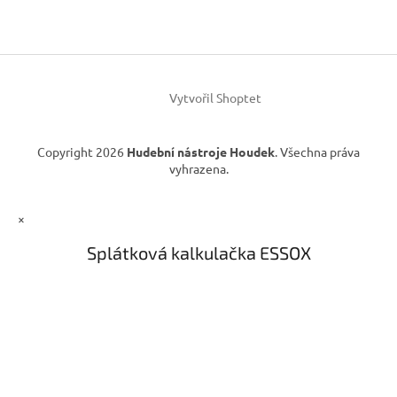
c
a
í
t
p
í
r
v
k
Vytvořil Shoptet
y
v
ý
Copyright 2026
Hudební nástroje Houdek
. Všechna práva
p
vyhrazena.
i
s
u
×
Splátková kalkulačka ESSOX