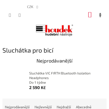
CZK
Přejít
NÁKUP
na
obsah
KOŠÍK
Sluchátka pro bicí
Nejprodávanější
Sluchátka VIC FIRTH Bluetooth Isolation
Headphones
Do 1 týdne
2 590 Kč
Ř
a
Nejprodávanější
Nejlevnější
Nejdražší
Abecedně