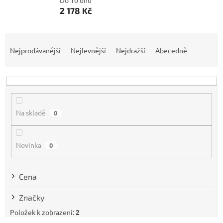
Do 10 dnů
2 178 Kč
Ř
a
Nejprodávanější
Nejlevnější
Nejdražší
Abecedně
z
e
n
í
p
Na skladě
0
r
o
d
Novinka
0
u
k
t
Cena
ů
Značky
Položek k zobrazení:
2