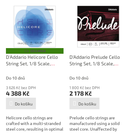
V
ý
p
i
s
p
r
o
ZDARMA
Z
D
d
D'Addario Helicore Cello
D'Addario Prelude Cello
A
u
String Set, 1/8 Scale,
String Set, 1/8 Scale,
R
M
k
Medium Tension
Medium Tension
A
t
Do 10 dnů
Do 10 dnů
ů
3 626 Kč bez DPH
1 800 Kč bez DPH
4 388 Kč
2 178 Kč
Do košíku
Do košíku
Helicore cello strings are
Prelude cello strings are
crafted with a multi-stranded
manufactured using a solid
steel core, resulting in optimal
steel core. Unaffected by