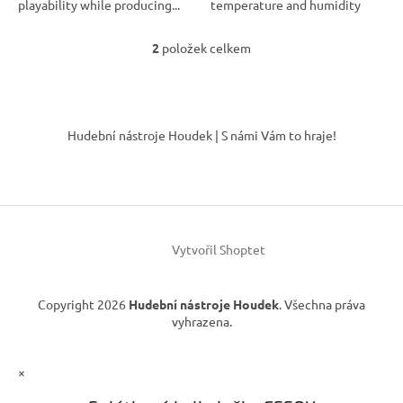
playability while producing...
temperature and humidity
changes,...
2
položek celkem
O
v
l
á
Z
d
á
Hudební nástroje Houdek | S námi Vám to hraje!
a
p
c
a
í
t
p
í
r
v
k
Vytvořil Shoptet
y
v
ý
Copyright 2026
Hudební nástroje Houdek
. Všechna práva
p
vyhrazena.
i
s
u
×