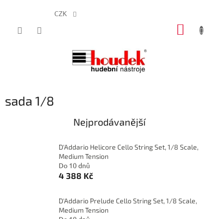
CZK
Přejít
NÁKUP
na
obsah
KOŠÍK
sada 1/8
Nejprodávanější
D'Addario Helicore Cello String Set, 1/8 Scale,
Medium Tension
Do 10 dnů
4 388 Kč
D'Addario Prelude Cello String Set, 1/8 Scale,
Medium Tension