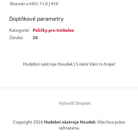
Rozměr v MM:: 11.0 | 410
Doplňkové parametry
Kategorie
:
Paličky pro timbales
Záruka
:
24
Z
á
Hudební nástroje Houdek | S námi Vám to hraje!
p
a
t
í
Vytvořil Shoptet
Copyright 2026
Hudební nástroje Houdek
. Všechna práva
vyhrazena.