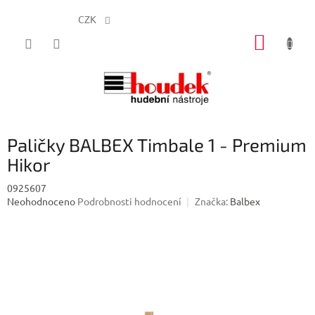
CZK
Přejít
NÁKUP
na
obsah
KOŠÍK
Paličky BALBEX Timbale 1 - Premium
Hikor
0925607
Průměrné
Neohodnoceno
Podrobnosti hodnocení
Značka:
Balbex
hodnocení
produktu
je
0,0
z
5
hvězdiček.