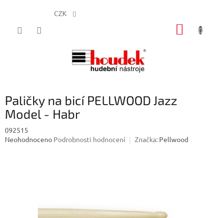
CZK
Přejít
NÁKUP
na
obsah
KOŠÍK
Paličky na bicí PELLWOOD Jazz
Model - Habr
092515
Průměrné
Neohodnoceno
Podrobnosti hodnocení
Značka:
Pellwood
hodnocení
produktu
je
0,0
z
5
hvězdiček.