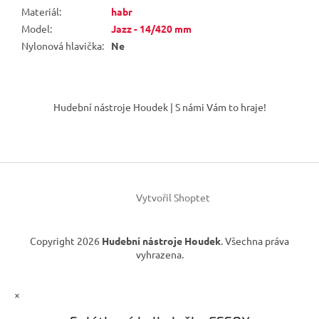
Materiál
:
habr
Model
:
Jazz - 14/420 mm
Nylonová hlavička
:
Ne
Z
á
Hudební nástroje Houdek | S námi Vám to hraje!
p
a
t
í
Vytvořil Shoptet
Copyright 2026
Hudební nástroje Houdek
. Všechna práva
vyhrazena.
×