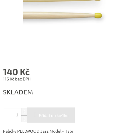
140 Kč
116 Kč bez DPH
Měrná
SKLADEM
cena:
Přidat do košíku
Paličky PELLWOOD Jazz Model - Habr