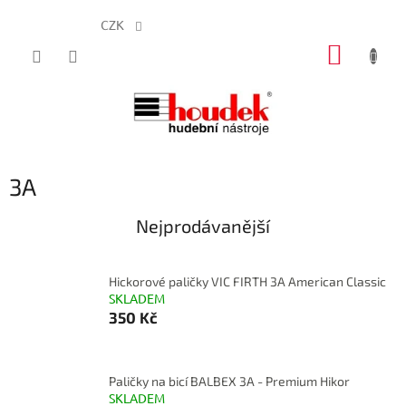
CZK
Přejít
NÁKUP
na
obsah
KOŠÍK
3A
Nejprodávanější
Hickorové paličky VIC FIRTH 3A American Classic
SKLADEM
350 Kč
Paličky na bicí BALBEX 3A - Premium Hikor
SKLADEM