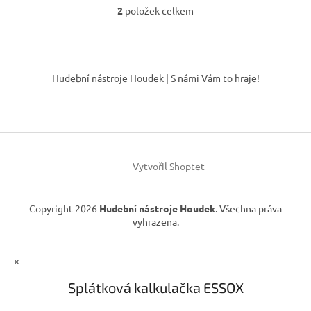
2
položek celkem
O
v
l
á
Z
d
á
Hudební nástroje Houdek | S námi Vám to hraje!
a
p
c
a
í
t
p
í
r
v
k
Vytvořil Shoptet
y
v
ý
Copyright 2026
Hudební nástroje Houdek
. Všechna práva
p
vyhrazena.
i
s
u
×
Splátková kalkulačka ESSOX