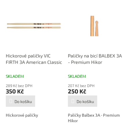
V
ý
p
i
s
p
r
o
d
Hickorové paličky VIC
Paličky na bicí BALBEX 3A
u
FIRTH 3A American Classic
- Premium Hikor
k
t
SKLADEM
SKLADEM
ů
289 Kč bez DPH
207 Kč bez DPH
350 Kč
250 Kč
Do košíku
Do košíku
Hickorové paličky
Paličky Balbex 3A - Premium
Hikor