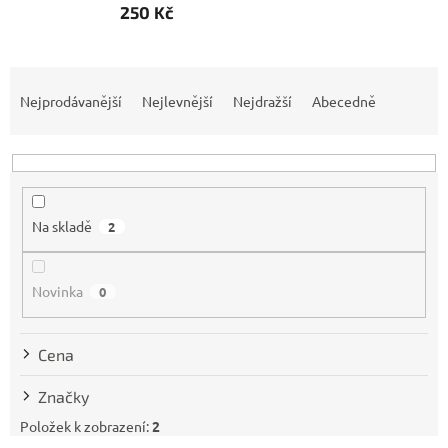
250 Kč
Ř
a
Nejprodávanější
Nejlevnější
Nejdražší
Abecedně
z
e
n
í
p
Na skladě
2
r
o
d
Novinka
0
u
k
t
Cena
ů
Značky
Položek k zobrazení:
2