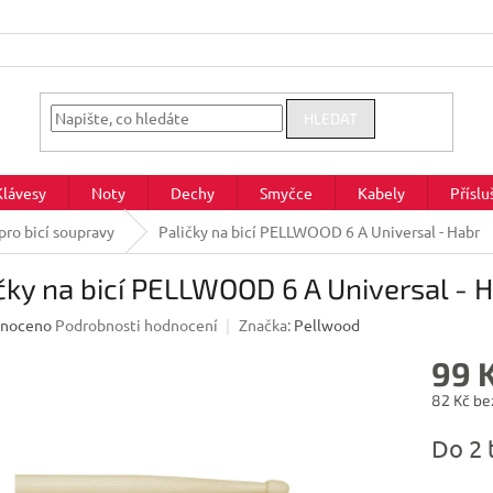
HLEDAT
Klávesy
Noty
Dechy
Smyčce
Kabely
Příslu
pro bicí soupravy
Paličky na bicí PELLWOOD 6 A Universal - Habr
čky na bicí PELLWOOD 6 A Universal - 
né
noceno
Podrobnosti hodnocení
Značka:
Pellwood
ení
99 
u
82 Kč be
Měrná
Do 2 
cena:
ek.