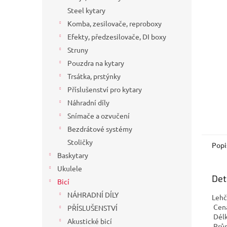
a
Steel kytary
n
Komba, zesilovače, reproboxy
e
Efekty, předzesilovače, DI boxy
l
Struny
Pouzdra na kytary
Trsátka, prstýnky
Příslušenství pro kytary
Náhradní díly
Snímače a ozvučení
Bezdrátové systémy
Stoličky
Popi
Baskytary
Ukulele
Det
Bicí
NÁHRADNÍ DÍLY
Lehčí
Cena
PŘÍSLUŠENSTVÍ
Délk
Akustické bicí
Prů