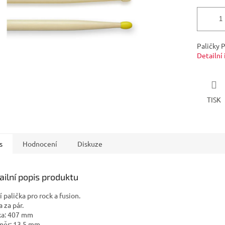
Paličky 
Detailní
TISK
s
Hodnocení
Diskuze
ailní popis produktu
 palička pro rock a fusion.
 za pár.
a: 407 mm
měr: 13.5 mm