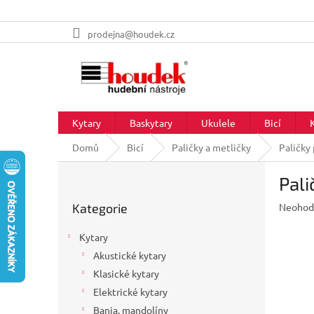
Přejít
prodejna@houdek.cz
na
obsah
Kytary
Baskytary
Ukulele
Bicí
Domů
Bicí
Paličky a metličky
Paličky 
P
Pali
o
Přeskočit
s
Průměr
Kategorie
Neohod
kategorie
t
hodnoc
r
produkt
Kytary
a
je
Akustické kytary
n
0,0
z
Klasické kytary
n
5
í
Elektrické kytary
hvězdič
p
Banja, mandolíny