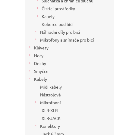
Sluchátka a chrániče sluchu
Čistící prostředky
Kabely
Koberce pod bicí
Náhradní díly pro bicí
Mikrofony a snímače pro bicí
Klávesy
Noty
Dechy
Smyčce
Kabely
Midi kabely
Nástrojové
Mikrofonní
XLR-XLR
XLR-JACK
Konektory
Jack 6,3mm