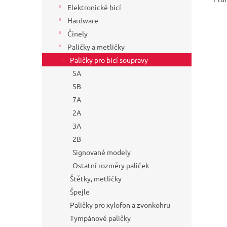
Elektronické bicí
Hardware
Činely
Paličky a metličky
Paličky pro bicí soupravy
5A
5B
7A
2A
3A
2B
Signované modely
Ostatní rozměry paliček
Štětky, metličky
Špejle
Paličky pro xylofon a zvonkohru
Tympánové paličky