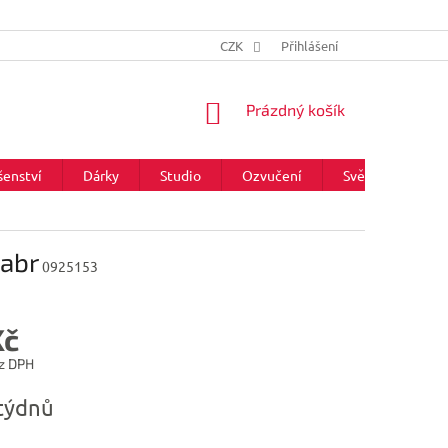
CZK
Přihlášení
NÁKUPNÍ
Prázdný košík
KOŠÍK
šenství
Dárky
Studio
Ozvučení
Světla
Zna
Habr
0925153
Kč
z DPH
týdnů