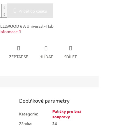
Přidat do košíku
PELLWOOD 6 A Universal - Habr
 informace
ZEPTAT SE
HLÍDAT
SDÍLET
Doplňkové parametry
Paličky pro bicí
Kategorie
:
soupravy
Záruka
:
24