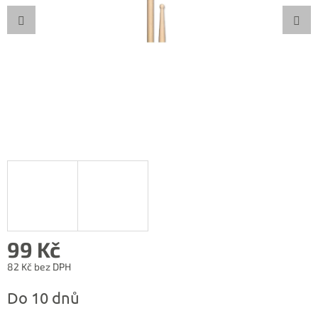
99 Kč
82 Kč bez DPH
Měrná
Do 10 dnů
cena: