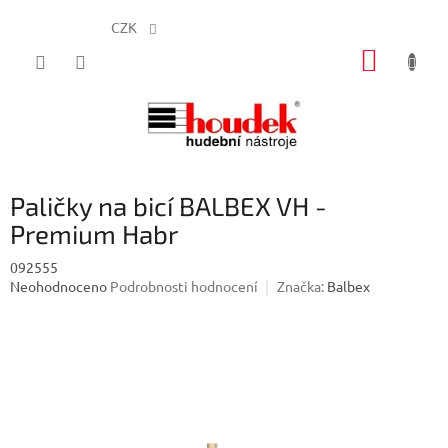
CZK
Přejít
NÁKUP
na
obsah
KOŠÍK
Paličky na bicí BALBEX VH -
Premium Habr
092555
Průměrné
Neohodnoceno
Podrobnosti hodnocení
Značka:
Balbex
hodnocení
produktu
je
0,0
z
5
hvězdiček.