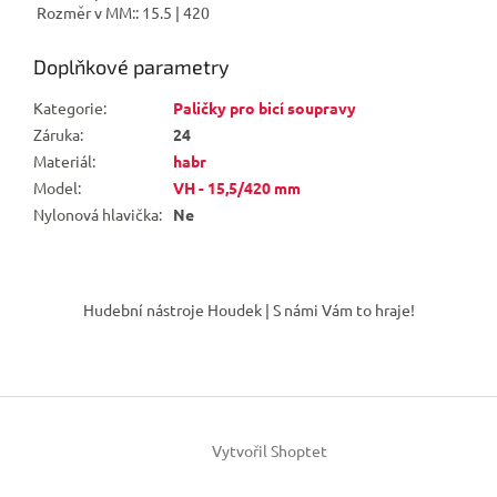
Rozměr v MM:: 15.5 | 420
Doplňkové parametry
Kategorie
:
Paličky pro bicí soupravy
Záruka
:
24
Materiál
:
habr
Model
:
VH - 15,5/420 mm
Nylonová hlavička
:
Ne
Z
á
Hudební nástroje Houdek | S námi Vám to hraje!
p
a
t
í
Vytvořil Shoptet