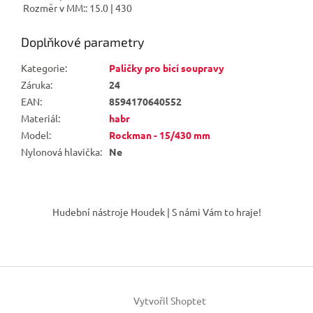
Rozměr v MM:: 15.0 | 430
Doplňkové parametry
Kategorie
:
Paličky pro bicí soupravy
Záruka
:
24
EAN
:
8594170640552
Materiál
:
habr
Model
:
Rockman - 15/430 mm
Nylonová hlavička
:
Ne
Z
á
Hudební nástroje Houdek | S námi Vám to hraje!
p
a
t
í
Vytvořil Shoptet