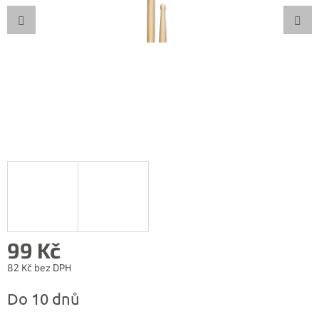
99 Kč
82 Kč bez DPH
Měrná
Do 10 dnů
cena: