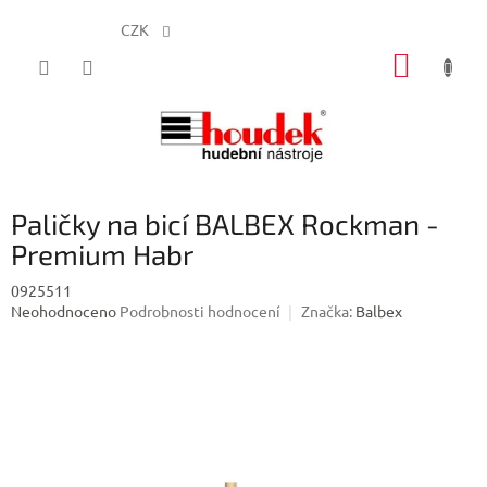
CZK
Přejít
NÁKUP
na
obsah
KOŠÍK
Paličky na bicí BALBEX Rockman -
Premium Habr
0925511
Průměrné
Neohodnoceno
Podrobnosti hodnocení
Značka:
Balbex
hodnocení
produktu
je
0,0
z
5
hvězdiček.