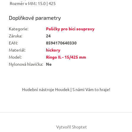
Rozměr v MM:: 15.0 | 425
Doplňkové parametry
Kategorie
:
Paličky pro bicí soupravy
Záruka
:
24
EAN
:
8594170640330
Materiál
:
hickory
Model
:
Ringo II. - 15/425 mm
Nylonová hlavička
:
Ne
Z
á
Hudební nástroje Houdek | S námi Vám to hraje!
p
a
t
í
Vytvořil Shoptet