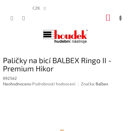
CZK
Přejít
NÁKUP
na
obsah
KOŠÍK
Paličky na bicí BALBEX Ringo II -
Premium Hikor
092562
Průměrné
Neohodnoceno
Podrobnosti hodnocení
Značka:
Balbex
hodnocení
produktu
je
0,0
z
5
hvězdiček.