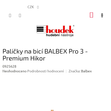
CZK
Přejít
NÁKUP
na
obsah
KOŠÍK
Paličky na bicí BALBEX Pro 3 -
Premium Hikor
0925628
Průměrné
Neohodnoceno
Podrobnosti hodnocení
Značka:
Balbex
hodnocení
produktu
je
0,0
z
5
hvězdiček.