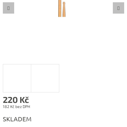
220 Kč
182 Kč bez DPH
Měrná
SKLADEM
cena: