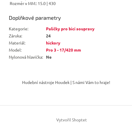
Rozměr v MM:: 15.0 | 430
Doplňkové parametry
Kategorie
:
Paličky pro bicí soupravy
Záruka
:
24
Materiál
:
hickory
Model
:
Pro 3 - 17/420 mm
Nylonová hlavička
:
Ne
Z
á
Hudební nástroje Houdek | S námi Vám to hraje!
p
a
t
í
Vytvořil Shoptet