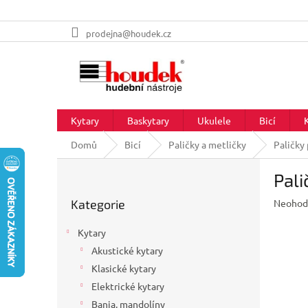
Přejít
prodejna@houdek.cz
na
obsah
Kytary
Baskytary
Ukulele
Bicí
Domů
Bicí
Paličky a metličky
Paličky 
P
Pali
o
Přeskočit
s
Průměr
Kategorie
Neohod
kategorie
t
hodnoc
r
produkt
Kytary
a
je
Akustické kytary
n
0,0
z
Klasické kytary
n
5
í
Elektrické kytary
hvězdič
p
Banja, mandolíny