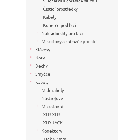
Sluchátka a chrániče sluchu
Čistící prostředky
Kabely
Koberce pod bicí
Náhradní díly pro bicí
Mikrofony a snímače pro bicí
Klávesy
Noty
Dechy
Smyčce
Kabely
Midi kabely
Nástrojové
Mikrofonní
XLR-XLR
XLR-JACK
Konektory
Jack 6,3mm