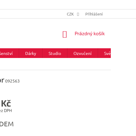
CZK
Přihlášení
NÁKUPNÍ
Prázdný košík
KOŠÍK
šenství
Dárky
Studio
Ozvučení
Světla
Zna
or
092563
 Kč
ez DPH
ADEM