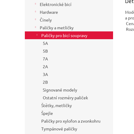
Det
Elektronické bicí
Mode
Hardware
a pr
Činely
Cena
Paličky a metličky
Rozm
Paličky pro bicí soupravy
5A
5B
7A
2A
3A
2B
Signované modely
Ostatní rozměry paliček
Štětky, metličky
Špejle
Paličky pro xylofon a zvonkohru
Tympánové paličky