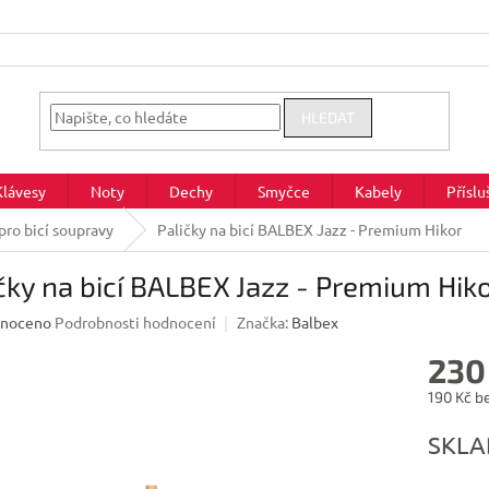
HLEDAT
Klávesy
Noty
Dechy
Smyčce
Kabely
Příslu
pro bicí soupravy
Paličky na bicí BALBEX Jazz - Premium Hikor
čky na bicí BALBEX Jazz - Premium Hik
né
noceno
Podrobnosti hodnocení
Značka:
Balbex
ení
230
u
190 Kč b
Měrná
SKL
cena:
ek.