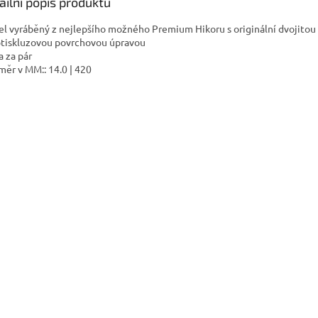
ailní popis produktu
l vyráběný z nejlepšího možného Premium Hikoru s originální dvojitou 
otiskluzovou povrchovou úpravou
 za pár
ěr v MM:: 14.0 | 420