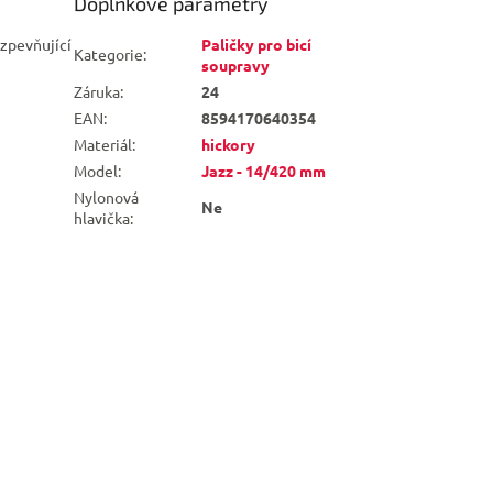
Doplňkové parametry
zpevňující
Paličky pro bicí
Kategorie
:
soupravy
Záruka
:
24
EAN
:
8594170640354
Materiál
:
hickory
Model
:
Jazz - 14/420 mm
Nylonová
Ne
hlavička
: