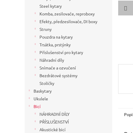
a
Steel kytary
n
Komba, zesilovače, reproboxy
e
Efekty, předzesilovače, DI boxy
l
Struny
Pouzdra na kytary
Trsátka, prstýnky
Příslušenství pro kytary
Náhradní díly
Snímače a ozvučení
Bezdrátové systémy
Stoličky
Baskytary
Ukulele
Bicí
NÁHRADNÍ DÍLY
Popi
PŘÍSLUŠENSTVÍ
Akustické bicí