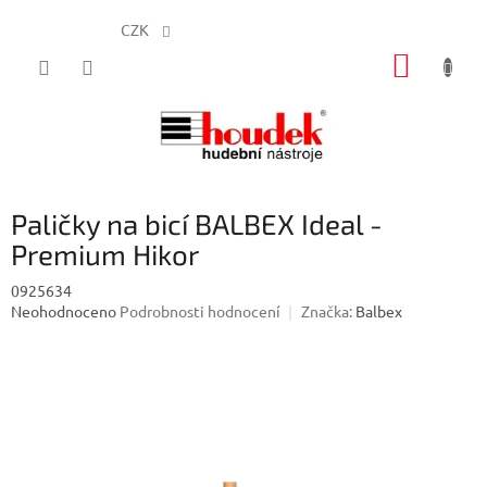
CZK
Přejít
NÁKUP
na
obsah
KOŠÍK
Paličky na bicí BALBEX Ideal -
Premium Hikor
0925634
Průměrné
Neohodnoceno
Podrobnosti hodnocení
Značka:
Balbex
hodnocení
produktu
je
0,0
z
5
hvězdiček.