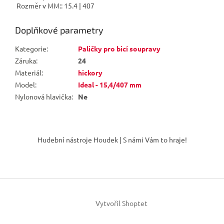
Rozměr v MM:: 15.4 | 407
Doplňkové parametry
Kategorie
:
Paličky pro bicí soupravy
Záruka
:
24
Materiál
:
hickory
Model
:
Ideal - 15,4/407 mm
Nylonová hlavička
:
Ne
Z
á
Hudební nástroje Houdek | S námi Vám to hraje!
p
a
t
í
Vytvořil Shoptet