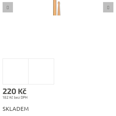
220 Kč
182 Kč bez DPH
Měrná
SKLADEM
cena: