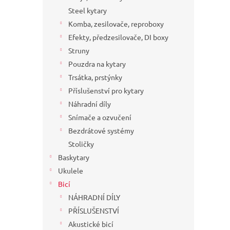
a
Steel kytary
n
Komba, zesilovače, reproboxy
e
Efekty, předzesilovače, DI boxy
l
Struny
Pouzdra na kytary
Trsátka, prstýnky
Příslušenství pro kytary
Náhradní díly
Snímače a ozvučení
Bezdrátové systémy
Stoličky
Baskytary
Ukulele
Bicí
NÁHRADNÍ DÍLY
PŘÍSLUŠENSTVÍ
Akustické bicí