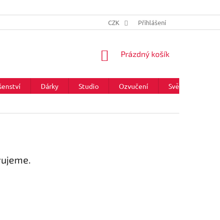
CZK
Přihlášení
NÁKUPNÍ
Prázdný košík
KOŠÍK
šenství
Dárky
Studio
Ozvučení
Světla
Zna
vujeme.