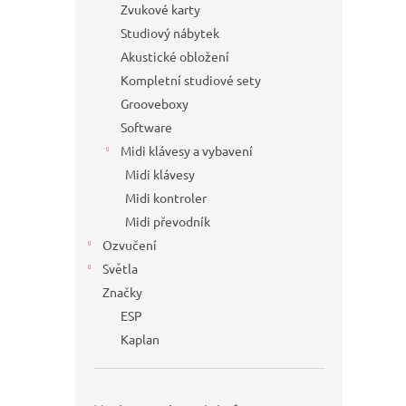
Zvukové karty
Studiový nábytek
Akustické obložení
Kompletní studiové sety
Grooveboxy
Software
Midi klávesy a vybavení
Midi klávesy
Midi kontroler
Midi převodník
Ozvučení
Světla
Značky
ESP
Kaplan