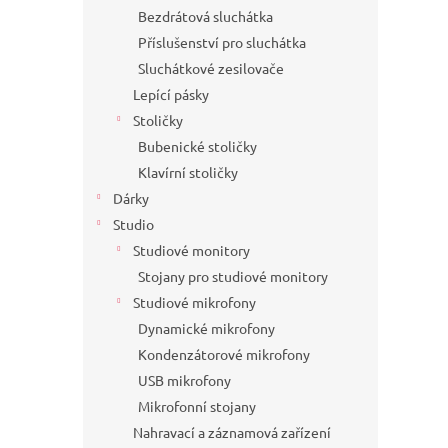
Bezdrátová sluchátka
Příslušenství pro sluchátka
Sluchátkové zesilovače
Lepící pásky
Stoličky
Bubenické stoličky
Klavírní stoličky
Dárky
Studio
Studiové monitory
Stojany pro studiové monitory
Studiové mikrofony
Dynamické mikrofony
Kondenzátorové mikrofony
USB mikrofony
Mikrofonní stojany
Nahravací a záznamová zařízení