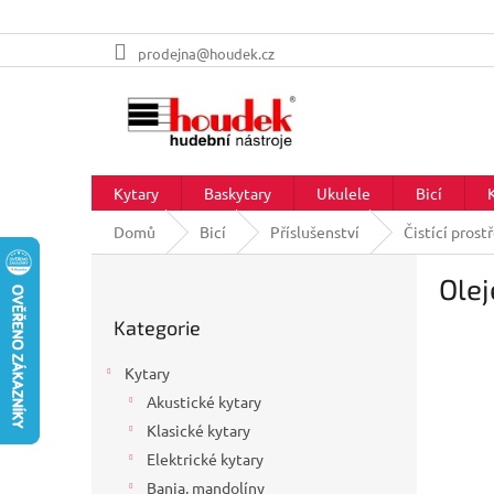
Přejít
prodejna@houdek.cz
na
obsah
Kytary
Baskytary
Ukulele
Bicí
Domů
Bicí
Příslušenství
Čistící prost
P
Olej
o
Přeskočit
s
Kategorie
kategorie
t
r
Kytary
a
Akustické kytary
n
Klasické kytary
n
í
Elektrické kytary
p
Banja, mandolíny