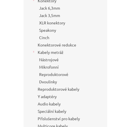
Konektory
Jack 6,3mm
Jack 3,5mm
XLR konektory
Speakony
Cinch
Konektorové redukce
Kabely metráž
Nástrojové
Mikrofonní
Reproduktorové
Dvoulinky
Reproduktorové kabely
Y adaptéry
Audio kabely
Speciální kabely
Příslušenství pro kabely
Multicore kabely