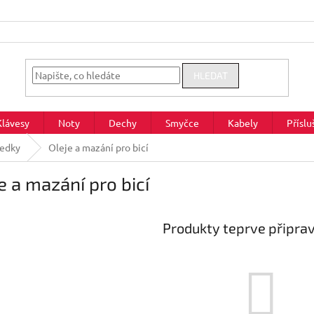
HLEDAT
Klávesy
Noty
Dechy
Smyčce
Kabely
Příslu
ředky
Oleje a mazání pro bicí
e a mazání pro bicí
Produkty teprve připra