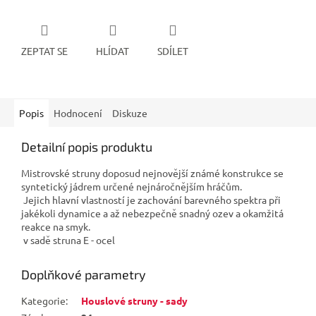
ZEPTAT SE
HLÍDAT
SDÍLET
Popis
Hodnocení
Diskuze
Detailní popis produktu
Mistrovské struny doposud nejnovější známé konstrukce se
syntetický jádrem určené nejnáročnějším hráčům.
Jejich hlavní vlastností je zachování barevného spektra při
jakékoli dynamice a až nebezpečně snadný ozev a okamžitá
reakce na smyk.
v sadě struna E - ocel
Doplňkové parametry
Kategorie
:
Houslové struny - sady