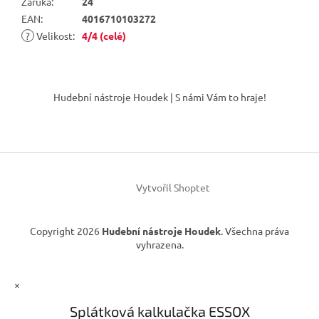
Záruka
:
24
EAN
:
4016710103272
?
Velikost
:
4/4 (celé)
Z
á
Hudební nástroje Houdek | S námi Vám to hraje!
p
a
t
í
Vytvořil Shoptet
Copyright 2026
Hudební nástroje Houdek
. Všechna práva
vyhrazena.
×
Splátková kalkulačka ESSOX