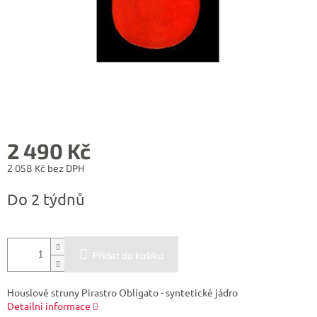
2 490 Kč
2 058 Kč bez DPH
Měrná
Do 2 týdnů
cena:
Přidat do košíku
Houslové struny Pirastro Obligato - syntetické jádro
Detailní informace