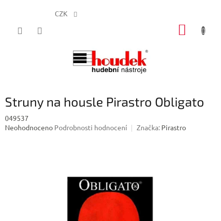
CZK
Přejít
NÁKUP
na
obsah
KOŠÍK
Struny na housle Pirastro Obligato
049537
Průměrné
Neohodnoceno
Podrobnosti hodnocení
Značka:
Pirastro
hodnocení
produktu
je
0,0
z
5
hvězdiček.