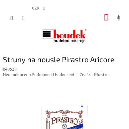
CZK
Přejít
NÁKUP
na
obsah
KOŠÍK
Struny na housle Pirastro Aricore
049529
Průměrné
Neohodnoceno
Podrobnosti hodnocení
Značka:
Pirastro
hodnocení
produktu
je
0,0
z
5
hvězdiček.