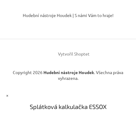
Z
á
Hudební nástroje Houdek | S námi Vám to hraje!
p
a
t
í
Vytvořil Shoptet
Copyright 2026
Hudební nástroje Houdek
. Všechna práva
vyhrazena.
×
Splátková kalkulačka ESSOX