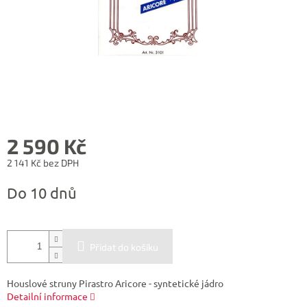
2 590 Kč
2 141 Kč bez DPH
Měrná
Do 10 dnů
cena:
Přidat do košíku
Houslové struny Pirastro Aricore - syntetické jádro
Detailní informace