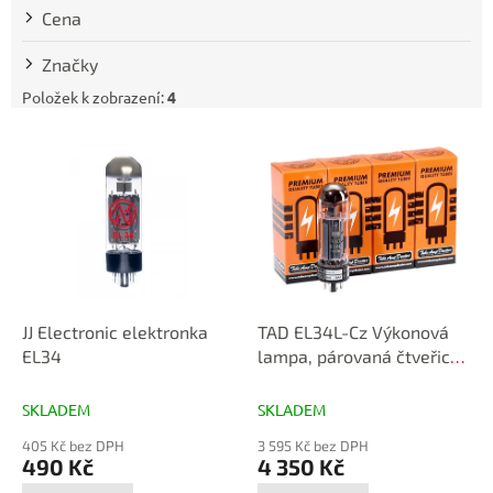
t
Cena
ů
Značky
Položek k zobrazení:
4
V
ý
p
i
s
p
r
o
d
JJ Electronic elektronka
TAD EL34L-Cz Výkonová
u
EL34
lampa, párovaná čtveřice
k
kvartet EL 34
t
SKLADEM
SKLADEM
ů
405 Kč bez DPH
3 595 Kč bez DPH
490 Kč
4 350 Kč