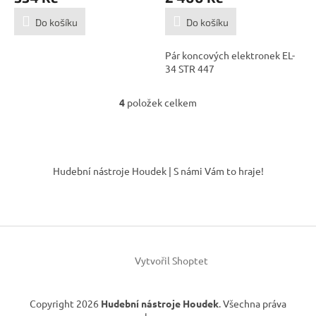
Do košíku
Do košíku
Pár koncových elektronek EL-
34 STR 447
4
položek celkem
O
v
l
á
Z
d
á
Hudební nástroje Houdek | S námi Vám to hraje!
a
p
c
a
í
t
p
í
r
v
k
Vytvořil Shoptet
y
v
ý
Copyright 2026
Hudební nástroje Houdek
. Všechna práva
p