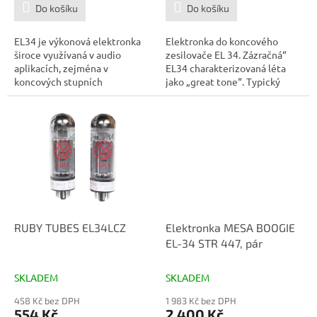
Do košíku
Do košíku
EL34 je výkonová elektronka
Elektronka do koncového
široce využívaná v audio
zesilovače EL 34. Zázračná“
aplikacích, zejména v
EL34 charakterizovaná léta
koncových stupních
jako „great tone“. Typický
zesilovačů. Je známá...
britský...
RUBY TUBES EL34LCZ
Elektronka MESA BOOGIE
EL-34 STR 447, pár
SKLADEM
SKLADEM
458 Kč bez DPH
1 983 Kč bez DPH
554 Kč
2 400 Kč