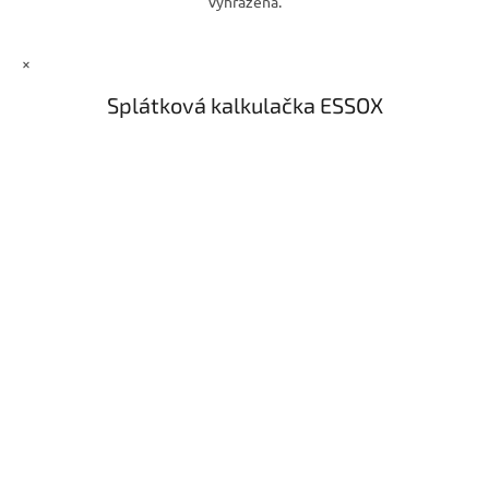
vyhrazena.
i
s
u
×
Splátková kalkulačka ESSOX