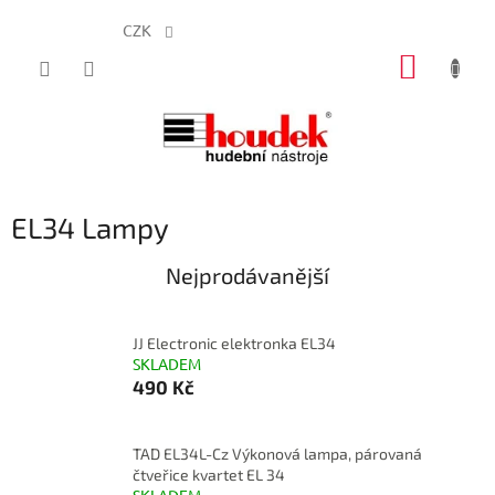
CZK
Přejít
NÁKUP
na
obsah
KOŠÍK
EL34 Lampy
Nejprodávanější
JJ Electronic elektronka EL34
SKLADEM
490 Kč
TAD EL34L-Cz Výkonová lampa, párovaná
čtveřice kvartet EL 34