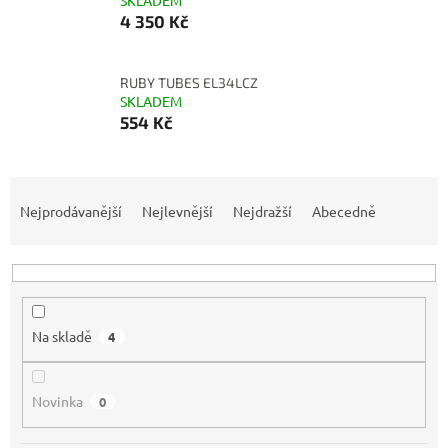
SKLADEM
4 350 Kč
RUBY TUBES EL34LCZ
SKLADEM
554 Kč
Ř
a
Nejprodávanější
Nejlevnější
Nejdražší
Abecedně
z
e
n
í
p
Na skladě
4
r
o
d
Novinka
0
u
k