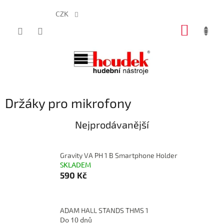
CZK
Přejít
NÁKUP
na
obsah
KOŠÍK
Držáky pro mikrofony
Nejprodávanější
Gravity VA PH 1 B Smartphone Holder
SKLADEM
590 Kč
ADAM HALL STANDS THMS 1
Do 10 dnů