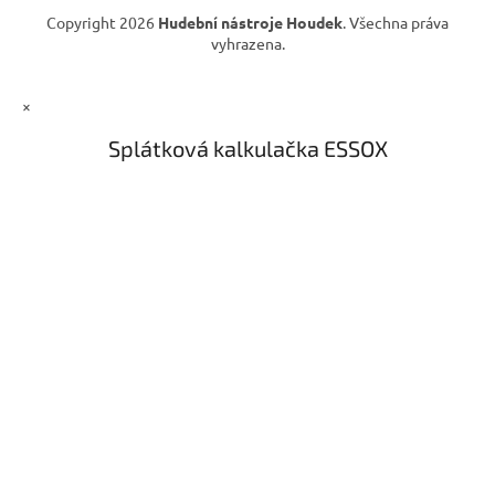
ý
Copyright 2026
Hudební nástroje Houdek
. Všechna práva
p
vyhrazena.
i
s
u
×
Splátková kalkulačka ESSOX