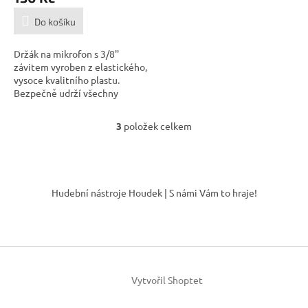
Do košíku
Držák na mikrofon s 3/8''
závitem vyroben z elastického,
vysoce kvalitního plastu.
Bezpečně udrží všechny
mikrofony s...
3
položek celkem
O
v
l
á
Z
d
á
Hudební nástroje Houdek | S námi Vám to hraje!
a
p
c
a
í
t
p
í
r
v
k
Vytvořil Shoptet
y
v