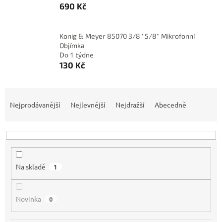
690 Kč
Konig & Meyer 85070 3/8'' 5/8'' Mikrofonní
Objímka
Do 1 týdne
130 Kč
Ř
a
Nejprodávanější
Nejlevnější
Nejdražší
Abecedně
z
e
n
í
p
Na skladě
1
r
o
d
Novinka
0
u
k