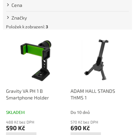
t
Cena
ů
Značky
Položek k zobrazení:
3
V
ý
p
i
s
p
r
o
d
Gravity VA PH 1 B
ADAM HALL STANDS
u
Smartphone Holder
THMS 1
k
t
SKLADEM
Do 10 dnů
ů
488 Kč bez DPH
570 Kč bez DPH
590 Kč
690 Kč