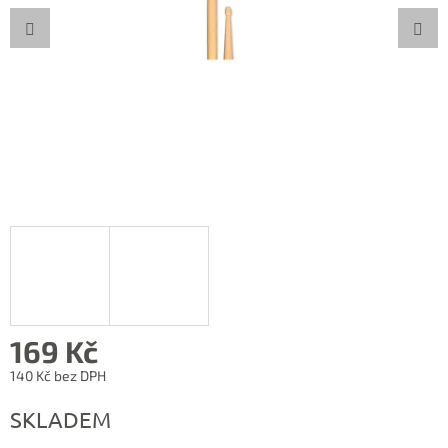
169 Kč
140 Kč bez DPH
Měrná
SKLADEM
cena: