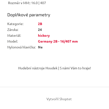
Rozměr v MM:: 16.0 | 407
Doplňkové parametry
Kategorie
:
2B
Záruka
:
24
Materiál
:
hickory
Model
:
Germany 2B - 16/407 mm
Nylonová hlavička
:
Ne
Z
á
Hudební nástroje Houdek | S námi Vám to hraje!
p
a
t
í
Vytvořil Shoptet