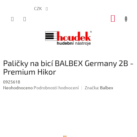
CZK
Přejít
NÁKUP
na
obsah
KOŠÍK
Paličky na bicí BALBEX Germany 2B -
Premium Hikor
0925618
Průměrné
Neohodnoceno
Podrobnosti hodnocení
Značka:
Balbex
hodnocení
produktu
je
0,0
z
5
hvězdiček.