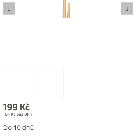
199 Kč
164 Kč bez DPH
Měrná
Do 10 dnů
cena: