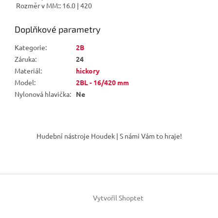
Rozměr v MM:: 16.0 | 420
Doplňkové parametry
Kategorie
:
2B
Záruka
:
24
Materiál
:
hickory
Model
:
2BL - 16/420 mm
Nylonová hlavička
:
Ne
Z
á
Hudební nástroje Houdek | S námi Vám to hraje!
p
a
t
í
Vytvořil Shoptet