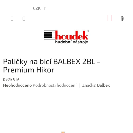
CZK
Přejít
NÁKUP
na
obsah
KOŠÍK
Paličky na bicí BALBEX 2BL -
Premium Hikor
0925616
Průměrné
Neohodnoceno
Podrobnosti hodnocení
Značka:
Balbex
hodnocení
produktu
je
0,0
z
5
hvězdiček.