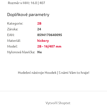
Rozměr v MM:: 16.0 | 407
Doplňkové parametry
Kategorie
:
2B
Záruka
:
24
EAN
:
8594170640095
Materiál
:
hickory
Model
:
2B - 16/407 mm
Nylonová hlavička
:
Ne
Z
á
Hudební nástroje Houdek | S námi Vám to hraje!
p
a
t
í
Vytvořil Shoptet