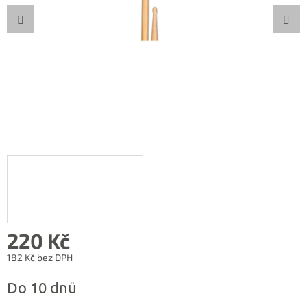
220 Kč
182 Kč bez DPH
Měrná
Do 10 dnů
cena: