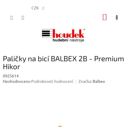
CZK
Přejít
NÁKUP
na
obsah
KOŠÍK
Paličky na bicí BALBEX 2B - Premium
Hikor
0925614
Průměrné
Neohodnoceno
Podrobnosti hodnocení
Značka:
Balbex
hodnocení
produktu
je
0,0
z
5
hvězdiček.