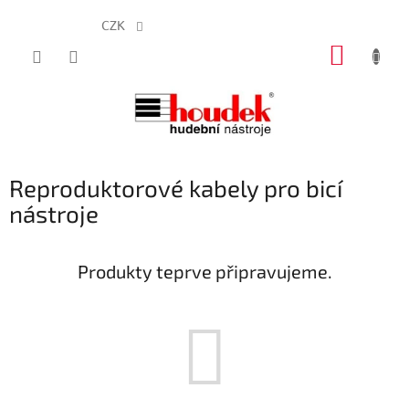
CZK
Přejít
NÁKUP
na
obsah
KOŠÍK
Reproduktorové kabely pro bicí
nástroje
Produkty teprve připravujeme.