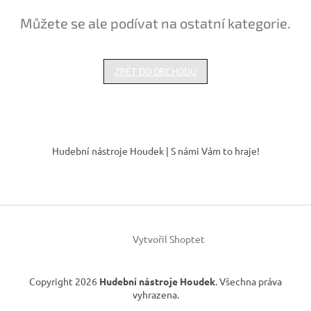
Můžete se ale podívat na ostatní kategorie.
ZPĚT DO OBCHODU
Z
á
Hudební nástroje Houdek | S námi Vám to hraje!
p
a
t
í
Vytvořil Shoptet
Copyright 2026
Hudební nástroje Houdek
. Všechna práva
vyhrazena.