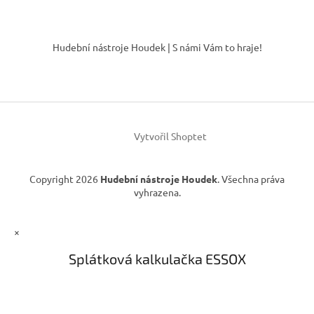
Z
á
Hudební nástroje Houdek | S námi Vám to hraje!
p
a
t
í
Vytvořil Shoptet
Copyright 2026
Hudební nástroje Houdek
. Všechna práva
vyhrazena.
×
Splátková kalkulačka ESSOX