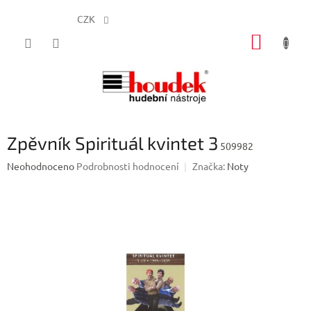
CZK
Přejít
NÁKUP
na
obsah
KOŠÍK
Zpěvník Spirituál kvintet 3
509982
Průměrné
Neohodnoceno
Podrobnosti hodnocení
Značka:
Noty
hodnocení
produktu
je
0,0
z
5
hvězdiček.