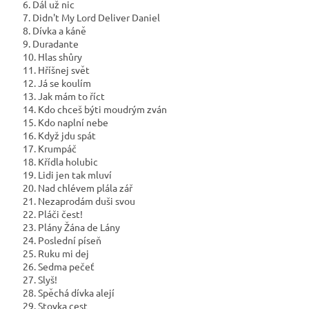
6. Dál už nic
7. Didn't My Lord Deliver Daniel
8. Dívka a káně
9. Duradante
10. Hlas shůry
11. Hříšnej svět
12. Já se koulím
13. Jak mám to říct
14. Kdo chceš býti moudrým zván
15. Kdo naplní nebe
16. Když jdu spát
17. Krumpáč
18. Křídla holubic
19. Lidi jen tak mluví
20. Nad chlévem plála zář
21. Nezaprodám duši svou
22. Pláči čest!
23. Plány Žána de Lány
24. Poslední píseň
25. Ruku mi dej
26. Sedma pečeť
27. Slyš!
28. Spěchá dívka alejí
29. Stovka cest