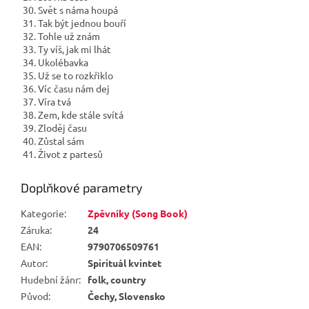
30. Svět s náma houpá
31. Tak být jednou bouří
32. Tohle už znám
33. Ty víš, jak mi lhát
34. Ukolébavka
35. Už se to rozkřiklo
36. Víc času nám dej
37. Víra tvá
38. Zem, kde stále svítá
39. Zloděj času
40. Zůstal sám
41. Život z partesů
Doplňkové parametry
Kategorie
:
Zpěvníky (Song Book)
Záruka
:
24
EAN
:
9790706509761
Autor
:
Spirituál kvintet
Hudební žánr
:
folk, country
Původ
:
Čechy, Slovensko