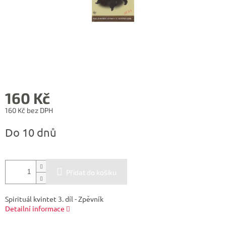
160 Kč
160 Kč bez DPH
Měrná
Do 10 dnů
cena:
Přidat do košíku
Spirituál kvintet 3. díl - Zpěvník
Detailní informace