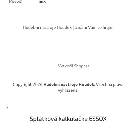
Původ
:
mix
Z
á
Hudební nástroje Houdek | S námi Vám to hraje!
p
a
t
í
Vytvořil Shoptet
Copyright 2026
Hudební nástroje Houdek
. Všechna práva
vyhrazena.
×
Splátková kalkulačka ESSOX