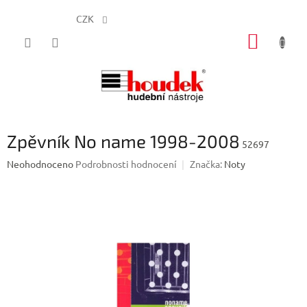
CZK
Přejít
NÁKUP
na
obsah
KOŠÍK
Zpěvník No name 1998-2008
52697
Průměrné
Neohodnoceno
Podrobnosti hodnocení
Značka:
Noty
hodnocení
produktu
je
0,0
z
5
hvězdiček.