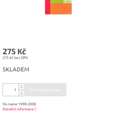
275 Kč
275 Kč bez DPH
Měrná
SKLADEM
cena:
Přidat do košíku
No name 1998-2008
Detailní informace