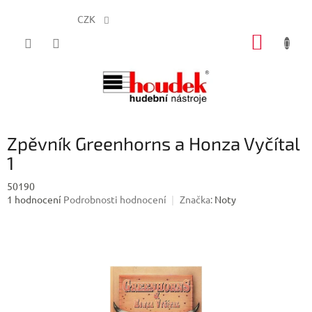
CZK
Přejít
NÁKUP
na
obsah
KOŠÍK
Zpěvník Greenhorns a Honza Vyčítal
1
50190
Průměrné
1 hodnocení
Podrobnosti hodnocení
Značka:
Noty
hodnocení
produktu
je
2,0
z
5
hvězdiček.