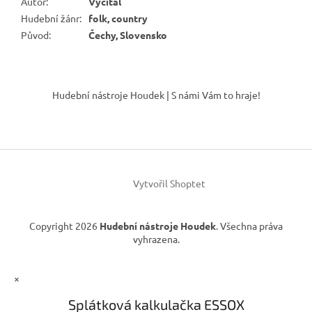
Autor
:
Vyčítal
Hudební žánr
:
folk, country
Původ
:
Čechy, Slovensko
Z
á
Hudební nástroje Houdek | S námi Vám to hraje!
p
a
t
í
Vytvořil Shoptet
Copyright 2026
Hudební nástroje Houdek
. Všechna práva
vyhrazena.
×
Splátková kalkulačka ESSOX