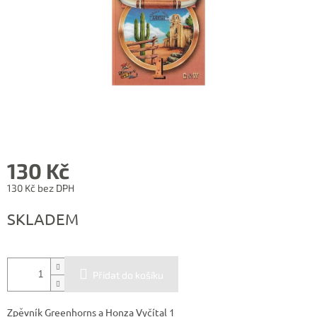
130 Kč
130 Kč bez DPH
Měrná
SKLADEM
cena:
Přidat do košíku
Zpěvník Greenhorns a Honza Vyčítal 1