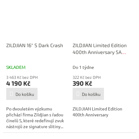
ZILDJIAN 16" S Dark Crash
ZILDJIAN Limited Edition
400th Anniversary 5A
Acorn Purple Drumstick
SKLADEM
Do 1 týdne
3 463 Kč bez DPH
322 Kč bez DPH
4 190 Kč
390 Kč
Do košíku
Do košíku
Po dvouletém výzkumu
ZILDJIAN Limited Edition
přichází firma Zildjian s řadou
400th Anniversary
činelů S, které redefinují zvuk
nástrojů ze signature slitiny...