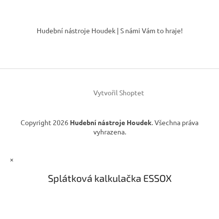
d
o
v
Z
a
á
c
á
Hudební nástroje Houdek | S námi Vám to hraje!
n
í
p
í
p
a
r
t
v
í
k
y
v
Vytvořil Shoptet
ý
p
i
Copyright 2026
Hudební nástroje Houdek
. Všechna práva
s
vyhrazena.
u
×
Splátková kalkulačka ESSOX