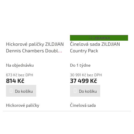
ZDARMA
Z
D
Hickorové paličky ZILDJIAN
Činelová sada ZILDJIAN
A
Dennis Chambers Double
Country Pack
R
M
Stick Mallet
A
Na objednávku
Do 1 týdne
673 Kč bez DPH
30 991 Kč bez DPH
814 Kč
37 499 Kč
Do košíku
Do košíku
Hickorové paličky
Činelová sada