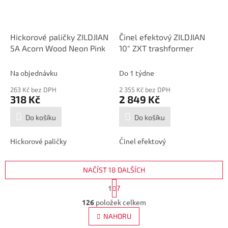
Hickorové paličky ZILDJIAN
Činel efektový ZILDJIAN
5A Acorn Wood Neon Pink
10" ZXT trashformer
Na objednávku
Do 1 týdne
263 Kč bez DPH
2 355 Kč bez DPH
318 Kč
2 849 Kč
Do košíku
Do košíku
Hickorové paličky
Činel efektový
NAČÍST 18 DALŠÍCH
S
1
7
t
O
r
126
položek celkem
v
á
l
NAHORU
n
á
k