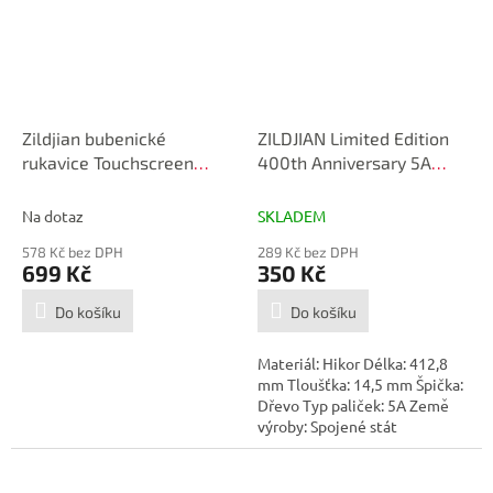
Zildjian bubenické
ZILDJIAN Limited Edition
rukavice Touchscreen
400th Anniversary 5A
Drummer's Gloves M
Acorn Blue Drumstick
Na dotaz
SKLADEM
578 Kč bez DPH
289 Kč bez DPH
699 Kč
350 Kč
Do košíku
Do košíku
Materiál: Hikor Délka: 412,8
mm Tloušťka: 14,5 mm Špička:
Dřevo Typ paliček: 5A Země
výroby: Spojené stát