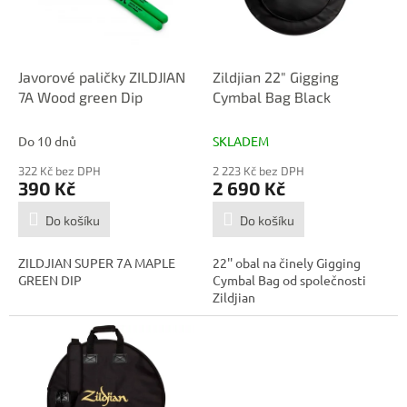
p
d
r
u
o
k
d
t
Javorové paličky ZILDJIAN
Zildjian 22" Gigging
u
ů
7A Wood green Dip
Cymbal Bag Black
k
t
Do 10 dnů
SKLADEM
ů
322 Kč bez DPH
2 223 Kč bez DPH
390 Kč
2 690 Kč
Do košíku
Do košíku
ZILDJIAN SUPER 7A MAPLE
22'' obal na činely Gigging
GREEN DIP
Cymbal Bag od společnosti
Zildjian