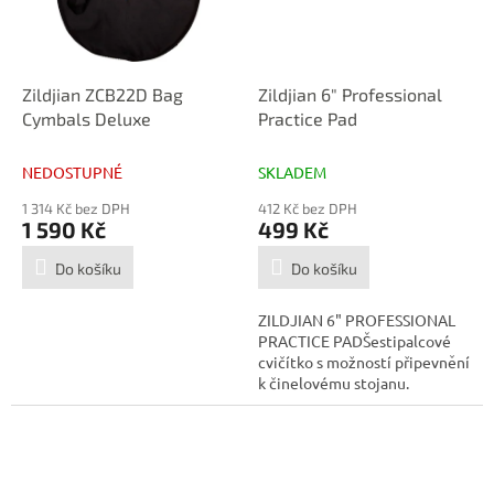
Zildjian ZCB22D Bag
Zildjian 6" Professional
Cymbals Deluxe
Practice Pad
NEDOSTUPNÉ
SKLADEM
1 314 Kč bez DPH
412 Kč bez DPH
1 590 Kč
499 Kč
Do košíku
Do košíku
ZILDJIAN 6" PROFESSIONAL
PRACTICE PADŠestipalcové
cvičítko s možností připevnění
k činelovému stojanu.