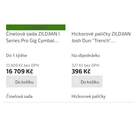
ZDARMA
Z
D
Činelová sada ZILDJIAN I
Hickorové paličky ZILDJIAN
A
Series Pro Gig Cymbal
Josh Dun "Trench"
R
M
Pack
Signature Drumstick
A
Do 1 týdne
Na objednávku
13 809 Kč bez DPH
327 Kč bez DPH
16 709 Kč
396 Kč
Do košíku
Do košíku
Činelová sada
Hickorové paličky