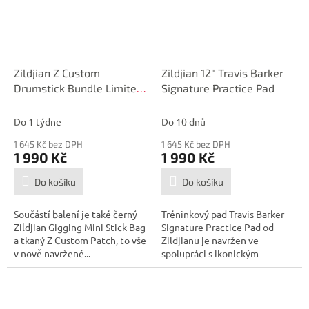
Zildjian Z Custom
Zildjian 12" Travis Barker
Drumstick Bundle Limited
Signature Practice Pad
Edition
Do 1 týdne
Do 10 dnů
1 645 Kč bez DPH
1 645 Kč bez DPH
1 990 Kč
1 990 Kč
Do košíku
Do košíku
Součástí balení je také černý
Tréninkový pad Travis Barker
Zildjian Gigging Mini Stick Bag
Signature Practice Pad od
a tkaný Z Custom Patch, to vše
Zildjianu je navržen ve
v nově navržené...
spolupráci s ikonickým
bubeníkem...